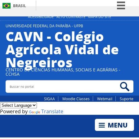
BRASIL
Simplifique!
ACESSIBILIDADE
ALTO CONTRASTE
MAPA DO SITE
Comunica BR
UNIVERSIDADE FEDERAL DA PARAÍBA - UFPB
CAVN - Colégio
Participe
Agrícola Vidal de
Acesso à informação
Negreiros
Legislação
Canais
CENTRO DE CIÊNCIAS HUMANAS, SOCIAIS E AGRÁRIAS -
CCHSA
Buscar no portal
Bus
SIGAA
Moodle Classes
Webmail
Suporte
Powered by
Translate