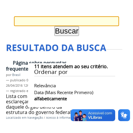
RESULTADO DA BUSCA
Página sobre perguntas
11
itens atendem ao seu critério.
frequentes
Ordenar por
por
Brasil
—
publicado
04/06/2013
—
última modificação
Relevância
26/04/2016 12h17
— registrado em:
tag 1
,
tag 2
,
tag 3
Data (mais Recente Primeiro)
Lista com perguntas que
alfabeticamente
esclareçam como é a atuação
daquele órgão dentro da
estrutura do governo federal
Localizado em
Navegação
/
Acesso à Informação