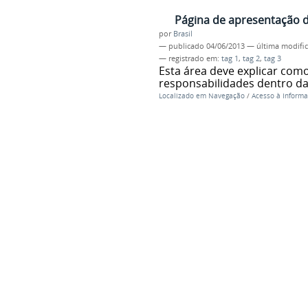
Página de apresentação 
por
Brasil
—
publicado
04/06/2013
—
última modifi
— registrado em:
tag 1
,
tag 2
,
tag 3
Esta área deve explicar como
responsabilidades dentro da
Localizado em
Navegação
/
Acesso à Inform