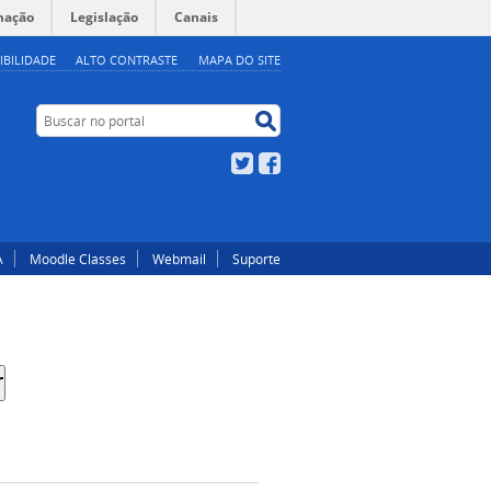
mação
Legislação
Canais
IBILIDADE
ALTO CONTRASTE
MAPA DO SITE
Buscar no portal
Buscar no portal
Twitter
Facebook
A
Moodle Classes
Webmail
Suporte