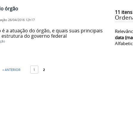
do órgão
11
itens
Orden
cação
26/04/2016 12h17
 é a atuação do órgão, e quais suas principais
Relevânc
 estrutura do governo federal
data (ma
ação
Alfabeti
« ANTERIOR
1
2