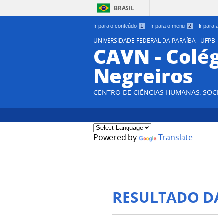
BRASIL
Ir para o conteúdo
1
Ir para o menu
2
Ir para
UNIVERSIDADE FEDERAL DA PARAÍBA - UFPB
CAVN - Colég
Negreiros
CENTRO DE CIÊNCIAS HUMANAS, SOCI
Powered by
Translate
RESULTADO D