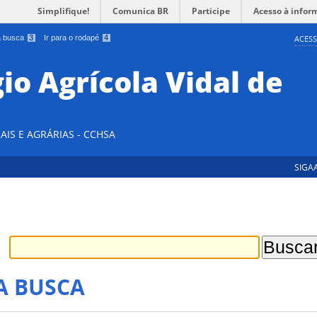
Simplifique!
Comunica BR
Participe
Acesso à infor
 a busca
3
Ir para o rodapé
4
ACESS
io Agrícola Vidal de
AIS E AGRÁRIAS - CCHSA
SIGA
A BUSCA