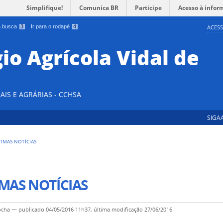
Simplifique!
Comunica BR
Participe
Acesso à infor
 a busca
3
Ir para o rodapé
4
ACESS
io Agrícola Vidal de
AIS E AGRÁRIAS - CCHSA
SIGA
TIMAS NOTÍCIAS
MAS NOTÍCIAS
ocha
—
publicado
04/05/2016 11h37,
última modificação
27/06/2016