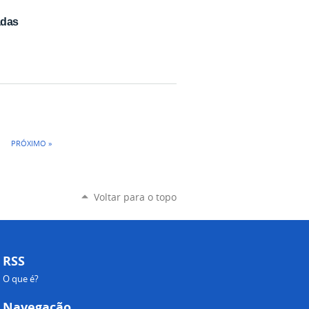
adas
PRÓXIMO »
Voltar para o topo
RSS
O que é?
Navegação