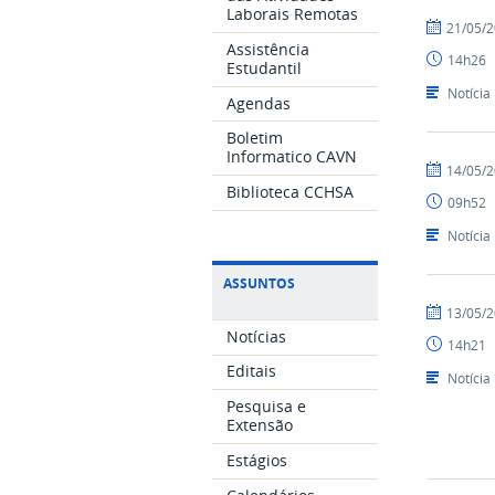
Laborais Remotas
por
publicado
21/05/
CAVN
Assistência
14h26
Estudantil
Notícia
Agendas
Boletim
Informatico CAVN
por
publicado
14/05/
CAVN
Biblioteca CCHSA
09h52
Notícia
ASSUNTOS
por
publicado
13/05/
Alex
Notícias
14h21
-
Editais
CAVN
Notícia
Pesquisa e
Extensão
Estágios