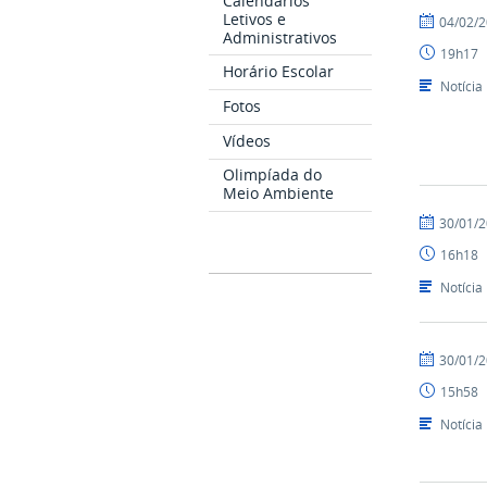
Calendários
Letivos e
por
publicado
04/02/
Administrativos
Alex
19h17
-
Horário Escolar
CAVN
Notícia
Fotos
Vídeos
Olimpíada do
Meio Ambiente
por
publicado
30/01/
Alex
16h18
-
CAVN
Notícia
por
publicado
30/01/
Alex
15h58
-
CAVN
Notícia