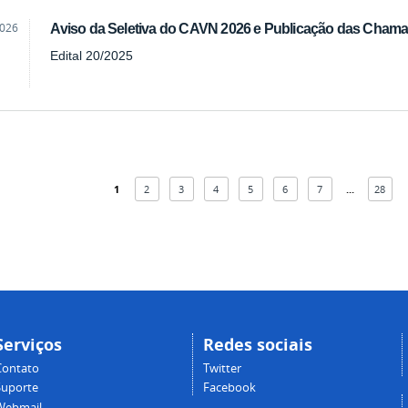
2026
Aviso da Seletiva do CAVN 2026 e Publicação das Cham
Edital 20/2025
1
2
3
4
5
6
7
...
28
Serviços
Redes sociais
Contato
Twitter
Suporte
Facebook
Webmail