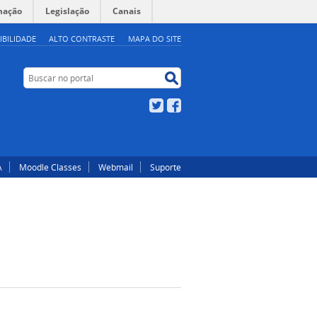
mação
Legislação
Canais
IBILIDADE
ALTO CONTRASTE
MAPA DO SITE
Buscar no portal
Buscar no portal
Twitter
Facebook
A
Moodle Classes
Webmail
Suporte