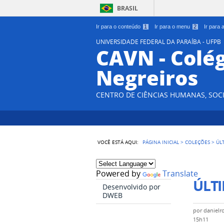
BRASIL
Ir para o conteúdo
1
Ir para o menu
2
Ir para
UNIVERSIDADE FEDERAL DA PARAÍBA - UFPB
CAVN - Colég
Negreiros
CENTRO DE CIÊNCIAS HUMANAS, SOCI
VOCÊ ESTÁ AQUI:
PÁGINA INICIAL
>
COLEÇÕES
>
ÚL
Powered by
Translate
ÚLTI
Desenvolvido por
DWEB
por
danielr
15h11