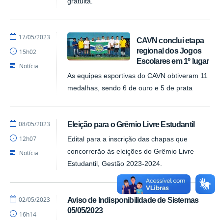
gratuita.
por
publicado
17/05/2023
CAVN conclui etapa
CAVN
regional dos Jogos
15h02
Escolares em 1º lugar
Notícia
As equipes esportivas do CAVN obtiveram 11
medalhas, sendo 6 de ouro e 5 de prata
por
publicado
08/05/2023
Eleição para o Grêmio Livre Estudantil
CAVN
12h07
Edital para a inscrição das chapas que
concorrerão às eleições do Grêmio Livre
Notícia
Estudantil, Gestão 2023-2024.
por
publicado
02/05/2023
Aviso de Indisponibilidade de Sistemas
CAVN
05/05/2023
16h14