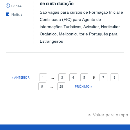
CAVN
de curta duração
08h14
São vagas para cursos de Formação Inicial e
Notícia
Continuada (FIC) para Agente de
informações Turísticas, Avicultor, Horticultor
Orgânico, Meliponicultor e Português para
Estrangeiros
« ANTERIOR
1
...
3
4
5
6
7
8
9
...
28
PRÓXIMO »
Voltar para o topo