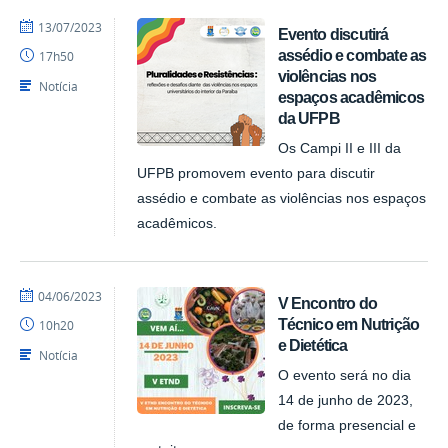
por
publicado
13/07/2023
Evento discutirá
CAVN
assédio e combate as
17h50
violências nos
Notícia
espaços acadêmicos
da UFPB
Os Campi II e III da
UFPB promovem evento para discutir
assédio e combate as violências nos espaços
acadêmicos.
por
publicado
04/06/2023
V Encontro do
CAVN
Técnico em Nutrição
10h20
e Dietética
Notícia
O evento será no dia
14 de junho de 2023,
de forma presencial e