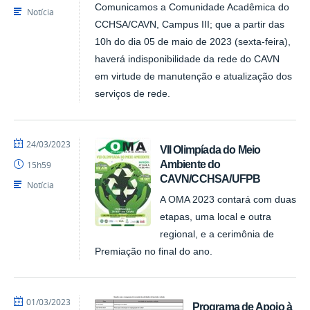
Comunicamos a Comunidade Acadêmica do
Notícia
CCHSA/CAVN, Campus III; que a partir das
10h do dia 05 de maio de 2023 (sexta-feira),
haverá indisponibilidade da rede do CAVN
em virtude de manutenção e atualização dos
serviços de rede.
por
publicado
24/03/2023
VII Olimpíada do Meio
CAVN
Ambiente do
15h59
CAVN/CCHSA/UFPB
Notícia
A OMA 2023 contará com duas
etapas, uma local e outra
regional, e a cerimônia de
Premiação no final do ano.
por
publicado
01/03/2023
Programa de Apoio à