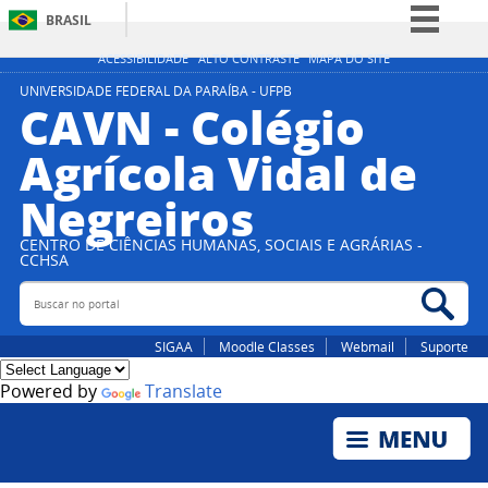
BRASIL
Simplifique!
ACESSIBILIDADE
ALTO CONTRASTE
MAPA DO SITE
Comunica BR
UNIVERSIDADE FEDERAL DA PARAÍBA - UFPB
CAVN - Colégio
Participe
Agrícola Vidal de
Acesso à informação
Negreiros
Legislação
Canais
CENTRO DE CIÊNCIAS HUMANAS, SOCIAIS E AGRÁRIAS -
CCHSA
Buscar no portal
Bus
SIGAA
Moodle Classes
Webmail
Suporte
Powered by
Translate