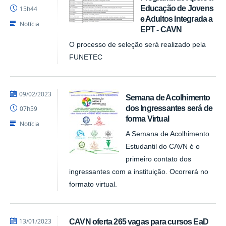
CAVN
Educação de Jovens
15h44
e Adultos Integrada a
Notícia
EPT - CAVN
O processo de seleção será realizado pela
FUNETEC
por
publicado
09/02/2023
Semana de Acolhimento
CAVN
dos Ingressantes será de
07h59
forma Virtual
Notícia
A Semana de Acolhimento
Estudantil do CAVN é o
primeiro contato dos
ingressantes com a instituição. Ocorrerá no
formato virtual.
por
publicado
13/01/2023
CAVN oferta 265 vagas para cursos EaD