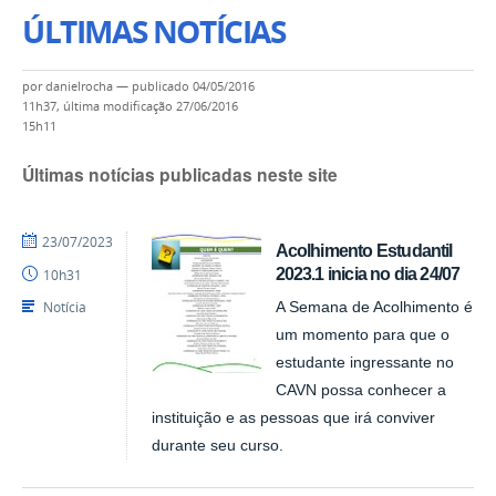
ÚLTIMAS NOTÍCIAS
por
danielrocha
—
publicado
04/05/2016
11h37,
última modificação
27/06/2016
15h11
Últimas notícias publicadas neste site
por
publicado
23/07/2023
Acolhimento Estudantil
CAVN
2023.1 inicia no dia 24/07
10h31
Notícia
A Semana de Acolhimento é
um momento para que o
estudante ingressante no
CAVN possa conhecer a
instituição e as pessoas que irá conviver
durante seu curso.