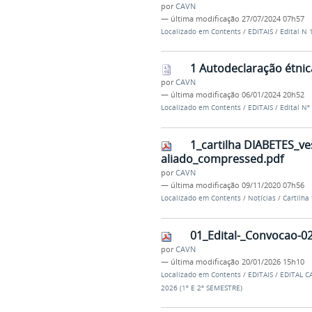
por
CAVN
—
última modificação
27/07/2024 07h57
Localizado em
Contents
/
EDITAIS
/
Edital N 
1 Autodeclaração étnic
por
CAVN
—
última modificação
06/01/2024 20h52
Localizado em
Contents
/
EDITAIS
/
Edital Nº
1_cartilha DIABETES_ve
aliado_compressed.pdf
por
CAVN
—
última modificação
09/11/2020 07h56
Localizado em
Contents
/
Notícias
/
Cartilha
01_Edital-_Convocao-0
por
CAVN
—
última modificação
20/01/2026 15h10
Localizado em
Contents
/
EDITAIS
/
EDITAL C
2026 (1º E 2º SEMESTRE)