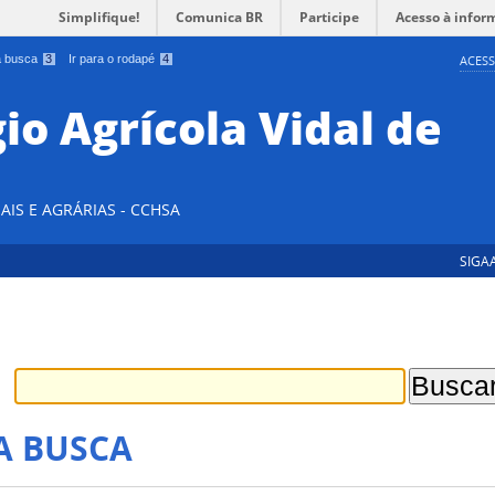
Simplifique!
Comunica BR
Participe
Acesso à infor
 a busca
3
Ir para o rodapé
4
ACESS
io Agrícola Vidal de
AIS E AGRÁRIAS - CCHSA
SIGA
A BUSCA