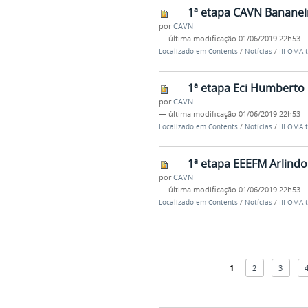
1ª etapa CAVN Bananeir
por
CAVN
—
última modificação
01/06/2019 22h53
Localizado em
Contents
/
Notícias
/
III OMA 
1ª etapa Eci Humberto 
por
CAVN
—
última modificação
01/06/2019 22h53
Localizado em
Contents
/
Notícias
/
III OMA 
1ª etapa EEEFM Arlind
por
CAVN
—
última modificação
01/06/2019 22h53
Localizado em
Contents
/
Notícias
/
III OMA 
1
2
3