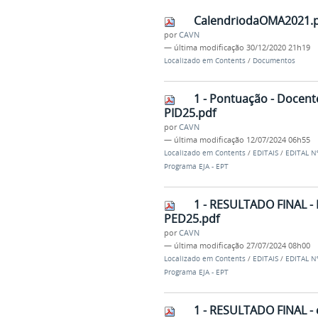
CalendriodaOMA2021.
por
CAVN
—
última modificação
30/12/2020 21h19
Localizado em
Contents
/
Documentos
1 - Pontuação - Docen
PID25.pdf
por
CAVN
—
última modificação
12/07/2024 06h55
Localizado em
Contents
/
EDITAIS
/
EDITAL Nº
Programa EJA - EPT
1 - RESULTADO FINAL 
PED25.pdf
por
CAVN
—
última modificação
27/07/2024 08h00
Localizado em
Contents
/
EDITAIS
/
EDITAL Nº
Programa EJA - EPT
1 - RESULTADO FINAL - ed