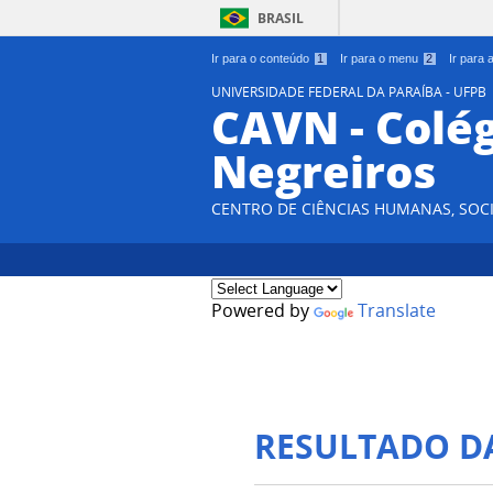
BRASIL
Ir para o conteúdo
1
Ir para o menu
2
Ir para
UNIVERSIDADE FEDERAL DA PARAÍBA - UFPB
CAVN - Colég
Negreiros
CENTRO DE CIÊNCIAS HUMANAS, SOCI
Powered by
Translate
RESULTADO D