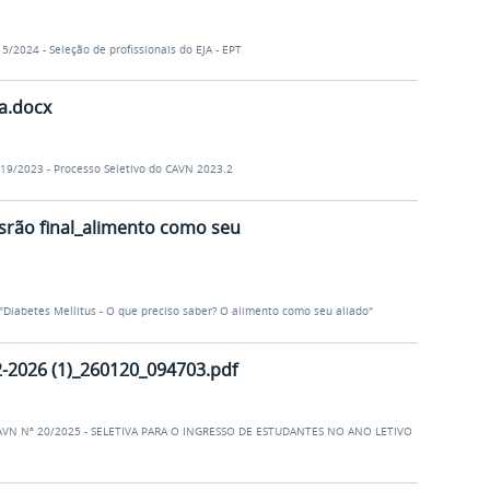
15/2024 - Seleção de profissionais do EJA - EPT
a.docx
 19/2023 - Processo Seletivo do CAVN 2023.2
srão final_alimento como seu
 "Diabetes Mellitus - O que preciso saber? O alimento como seu aliado"
2-2026 (1)_260120_094703.pdf
AVN Nº 20/2025 - SELETIVA PARA O INGRESSO DE ESTUDANTES NO ANO LETIVO