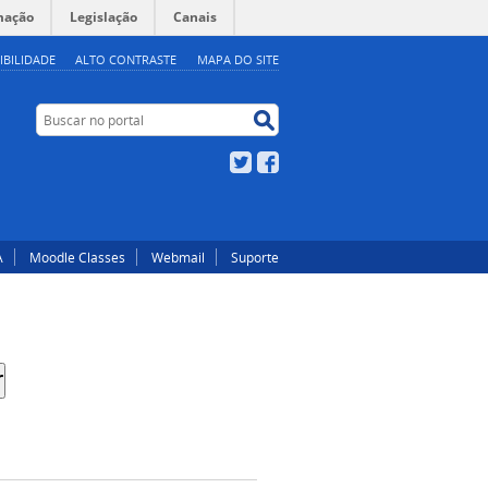
mação
Legislação
Canais
IBILIDADE
ALTO CONTRASTE
MAPA DO SITE
Buscar no portal
Buscar no portal
Twitter
Facebook
A
Moodle Classes
Webmail
Suporte