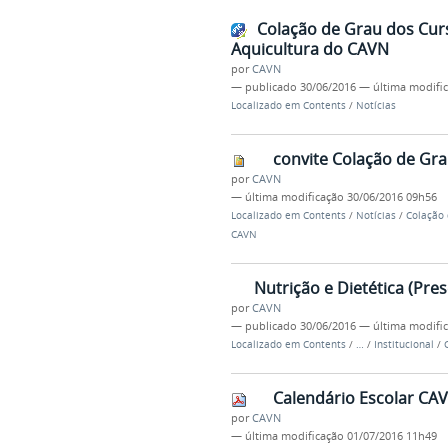
Colação de Grau dos Curs
Aquicultura do CAVN
por
CAVN
—
publicado
30/06/2016
—
última modifi
Localizado em
Contents
/
Notícias
convite Colação de Gr
por
CAVN
—
última modificação
30/06/2016 09h56
Localizado em
Contents
/
Notícias
/
Colação 
CAVN
Nutrição e Dietética (Pres
por
CAVN
—
publicado
30/06/2016
—
última modifi
Localizado em
Contents
/
…
/
Institucional
/
Calendário Escolar CAV
por
CAVN
—
última modificação
01/07/2016 11h49