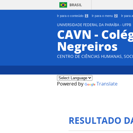
BRASIL
Ir para o conteúdo
1
Ir para o menu
2
Ir para
UNIVERSIDADE FEDERAL DA PARAÍBA - UFPB
CAVN - Colég
Negreiros
CENTRO DE CIÊNCIAS HUMANAS, SOCI
Powered by
Translate
RESULTADO D