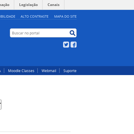
mação
Legislação
Canais
IBILIDADE
ALTO CONTRASTE
MAPA DO SITE
Buscar no portal
Buscar no portal
Twitter
Facebook
A
Moodle Classes
Webmail
Suporte