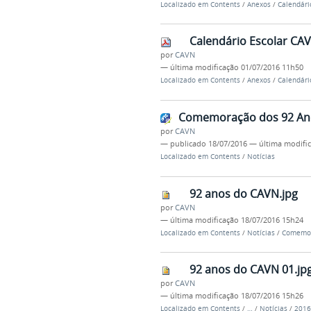
Localizado em
Contents
/
Anexos
/
Calendári
Calendário Escolar CAV
por
CAVN
—
última modificação
01/07/2016 11h50
Localizado em
Contents
/
Anexos
/
Calendári
Comemoração dos 92 An
por
CAVN
—
publicado
18/07/2016
—
última modifi
Localizado em
Contents
/
Notícias
92 anos do CAVN.jpg
por
CAVN
—
última modificação
18/07/2016 15h24
Localizado em
Contents
/
Notícias
/
Comemor
92 anos do CAVN 01.jp
por
CAVN
—
última modificação
18/07/2016 15h26
Localizado em
Contents
/
…
/
Notícias
/
2016