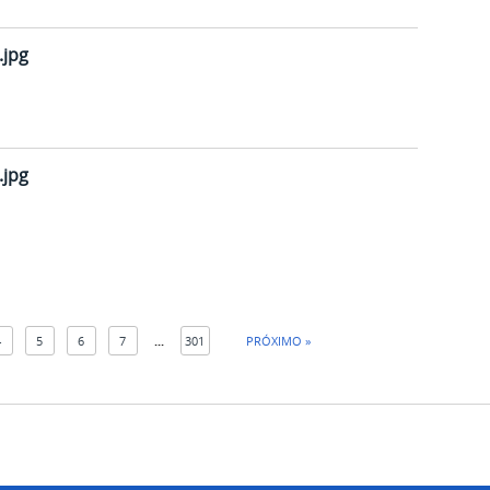
.jpg
.jpg
4
5
6
7
...
301
PRÓXIMO »