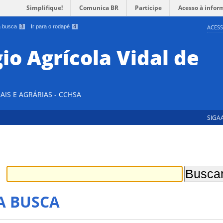
Simplifique!
Comunica BR
Participe
Acesso à infor
 a busca
3
Ir para o rodapé
4
ACESS
io Agrícola Vidal de
AIS E AGRÁRIAS - CCHSA
SIGA
A BUSCA