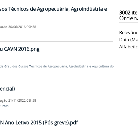
os Técnicos de Agropecuária, Agroindústria e
3002
ite
Orden
cação
30/06/2016 09h58
Relevânc
Data (ma
Alfabeti
au CAVN 2016.png
de Grau dos Cursos Técnicos de Agropecuária, Agroindústria e Aquicultura do
encial)
cação
21/11/2022 08h58
Cursos
N Ano Letivo 2015 (Pós greve).pdf