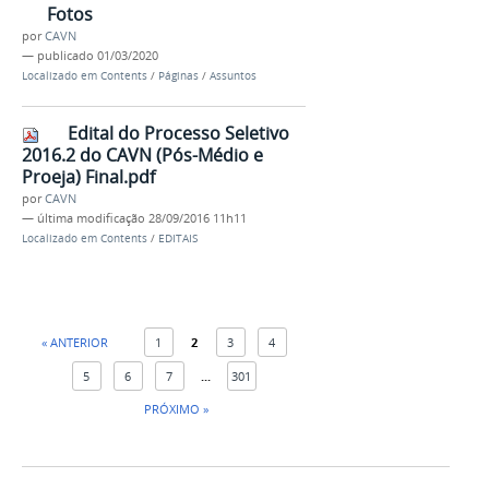
Fotos
por
CAVN
—
publicado
01/03/2020
Localizado em
Contents
/
Páginas
/
Assuntos
Edital do Processo Seletivo
2016.2 do CAVN (Pós-Médio e
Proeja) Final.pdf
por
CAVN
—
última modificação
28/09/2016 11h11
Localizado em
Contents
/
EDITAIS
« ANTERIOR
1
2
3
4
5
6
7
...
301
PRÓXIMO »