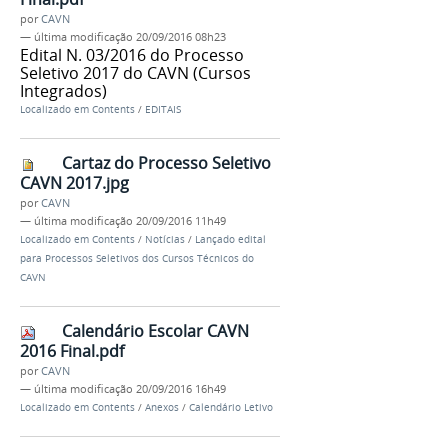
por
CAVN
—
última modificação
20/09/2016 08h23
Edital N. 03/2016 do Processo
Seletivo 2017 do CAVN (Cursos
Integrados)
Localizado em
Contents
/
EDITAIS
Cartaz do Processo Seletivo
CAVN 2017.jpg
por
CAVN
—
última modificação
20/09/2016 11h49
Localizado em
Contents
/
Notícias
/
Lançado edital
para Processos Seletivos dos Cursos Técnicos do
CAVN
Calendário Escolar CAVN
2016 Final.pdf
por
CAVN
—
última modificação
20/09/2016 16h49
Localizado em
Contents
/
Anexos
/
Calendário Letivo