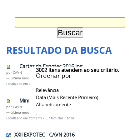
RESULTADO DA BUSCA
Cartaz da Expotec 2016.jpg
3002
itens atendem ao seu critério.
por
CAVN
Ordenar por
—
última modificação
20/07/2016 08h19
Localizado em
Contents
/
…
/
Notícias
/
2016
Relevância
Data (mais Recente Primeiro)
Mini curso Expotec 2016.jpg
Alfabeticamente
por
CAVN
—
última modificação
20/07/2016 08h20
Localizado em
Contents
/
…
/
Notícias
/
2016
XXII EXPOTEC - CAVN 2016