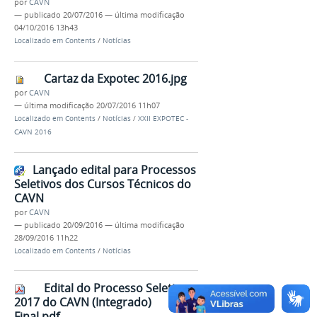
por
CAVN
—
publicado
20/07/2016
—
última modificação
04/10/2016 13h43
Localizado em
Contents
/
Notícias
Cartaz da Expotec 2016.jpg
por
CAVN
—
última modificação
20/07/2016 11h07
Localizado em
Contents
/
Notícias
/
XXII EXPOTEC -
CAVN 2016
Lançado edital para Processos
Seletivos dos Cursos Técnicos do
CAVN
por
CAVN
—
publicado
20/09/2016
—
última modificação
28/09/2016 11h22
Localizado em
Contents
/
Notícias
Edital do Processo Seletivo
2017 do CAVN (Integrado)
Final.pdf