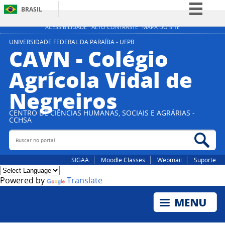
BRASIL
Simplifique!
ACESSIBILIDADE
ALTO CONTRASTE
MAPA DO SITE
Comunica BR
UNIVERSIDADE FEDERAL DA PARAÍBA - UFPB
CAVN - Colégio
Participe
Agrícola Vidal de
Acesso à informação
Negreiros
Legislação
Canais
CENTRO DE CIÊNCIAS HUMANAS, SOCIAIS E AGRÁRIAS -
CCHSA
Buscar no portal
Bus
SIGAA
Moodle Classes
Webmail
Suporte
Powered by
Translate