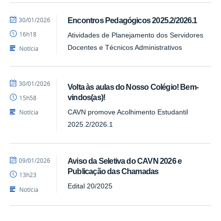
por
publicado
30/01/2026
Encontros Pedagógicos 2025.2/2026.1
Alex
16h18
Atividades de Planejamento dos Servidores
-
CAVN
Docentes e Técnicos Administrativos
Notícia
por
publicado
30/01/2026
Volta às aulas do Nosso Colégio! Bem-
Alex
vindos(as)!
15h58
-
CAVN
Notícia
CAVN promove Acolhimento Estudantil
2025.2/2026.1
por
publicado
09/01/2026
Aviso da Seletiva do CAVN 2026 e
Alex
Publicação das Chamadas
13h23
-
CAVN
Edital 20/2025
Notícia