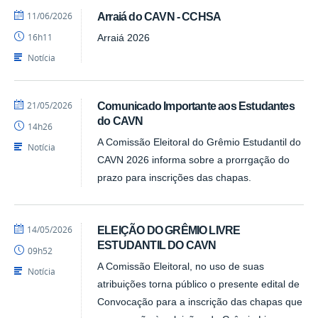
por
publicado
11/06/2026
Arraiá do CAVN - CCHSA
Alex
16h11
Arraiá 2026
-
CAVN
Notícia
por
publicado
21/05/2026
Comunicado Importante aos Estudantes
CAVN
do CAVN
14h26
A Comissão Eleitoral do Grêmio Estudantil do
Notícia
CAVN 2026 informa sobre a prorrgação do
prazo para inscrições das chapas.
por
publicado
14/05/2026
ELEIÇÃO DO GRÊMIO LIVRE
CAVN
ESTUDANTIL DO CAVN
09h52
A Comissão Eleitoral, no uso de suas
Notícia
atribuições torna público o presente edital de
Convocação para a inscrição das chapas que