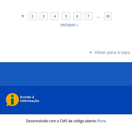
1
2
3
4
5
6
7
...
28
PRÓXIMO »
Voltar para o topo
Desenvolvido com o CMS de código aberto
Plone