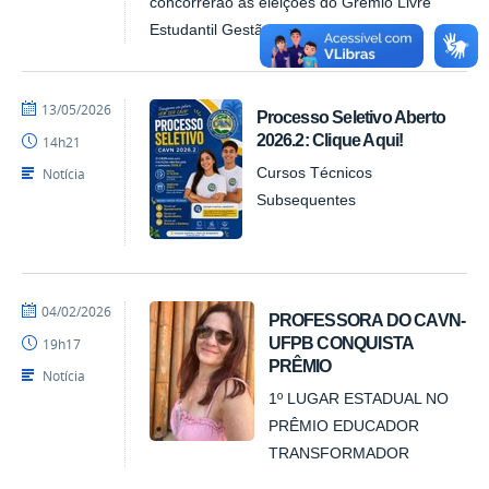
concorrerão às eleições do Grêmio Livre
Estudantil Gestão 2026-2027
por
publicado
13/05/2026
Processo Seletivo Aberto
Alex
2026.2: Clique Aqui!
14h21
-
CAVN
Notícia
Cursos Técnicos
Subsequentes
por
publicado
04/02/2026
PROFESSORA DO CAVN-
Alex
UFPB CONQUISTA
19h17
-
PRÊMIO
CAVN
Notícia
1º LUGAR ESTADUAL NO
PRÊMIO EDUCADOR
TRANSFORMADOR