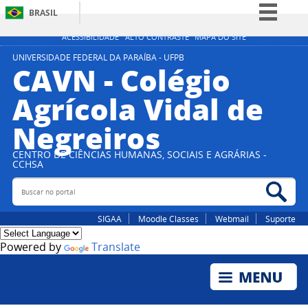
BRASIL
Simplifique!
ACESSIBILIDADE
ALTO CONTRASTE
MAPA DO SITE
Comunica BR
UNIVERSIDADE FEDERAL DA PARAÍBA - UFPB
CAVN - Colégio
Participe
Agrícola Vidal de
Acesso à informação
Negreiros
Legislação
Canais
CENTRO DE CIÊNCIAS HUMANAS, SOCIAIS E AGRÁRIAS -
CCHSA
Buscar no portal
Bus
SIGAA
Moodle Classes
Webmail
Suporte
Powered by
Translate