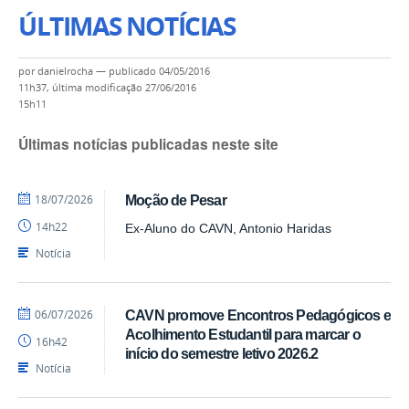
ÚLTIMAS NOTÍCIAS
por
danielrocha
—
publicado
04/05/2016
11h37,
última modificação
27/06/2016
15h11
Últimas notícias publicadas neste site
por
publicado
18/07/2026
Moção de Pesar
Alex
14h22
Ex-Aluno do CAVN, Antonio Haridas
-
CAVN
Notícia
por
publicado
06/07/2026
CAVN promove Encontros Pedagógicos e
Alex
Acolhimento Estudantil para marcar o
16h42
-
início do semestre letivo 2026.2
CAVN
Notícia