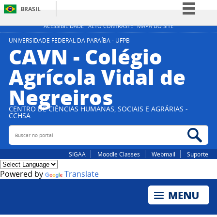
BRASIL
Simplifique!
ACESSIBILIDADE
ALTO CONTRASTE
MAPA DO SITE
Comunica BR
UNIVERSIDADE FEDERAL DA PARAÍBA - UFPB
CAVN - Colégio
Participe
Agrícola Vidal de
Acesso à informação
Negreiros
Legislação
Canais
CENTRO DE CIÊNCIAS HUMANAS, SOCIAIS E AGRÁRIAS -
CCHSA
Buscar no portal
Bus
SIGAA
Moodle Classes
Webmail
Suporte
Powered by
Translate