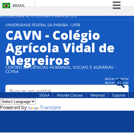
BRASIL
Simplifique!
ACESSIBILIDADE
ALTO CONTRASTE
MAPA DO SITE
Comunica BR
UNIVERSIDADE FEDERAL DA PARAÍBA - UFPB
CAVN - Colégio
Participe
Agrícola Vidal de
Acesso à informação
Negreiros
Legislação
Canais
CENTRO DE CIÊNCIAS HUMANAS, SOCIAIS E AGRÁRIAS -
CCHSA
Buscar no portal
Buscar no portal
SIGAA
Moodle Classes
Webmail
Suporte
Powered by
Translate