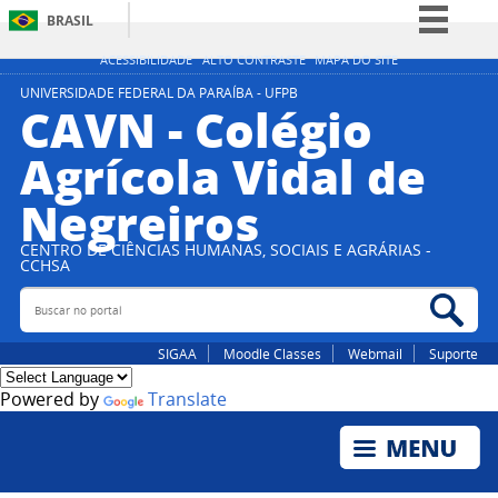
BRASIL
Simplifique!
ACESSIBILIDADE
ALTO CONTRASTE
MAPA DO SITE
Comunica BR
UNIVERSIDADE FEDERAL DA PARAÍBA - UFPB
CAVN - Colégio
Participe
Agrícola Vidal de
Acesso à informação
Negreiros
Legislação
Canais
CENTRO DE CIÊNCIAS HUMANAS, SOCIAIS E AGRÁRIAS -
CCHSA
Buscar no portal
Bus
SIGAA
Moodle Classes
Webmail
Suporte
Powered by
Translate