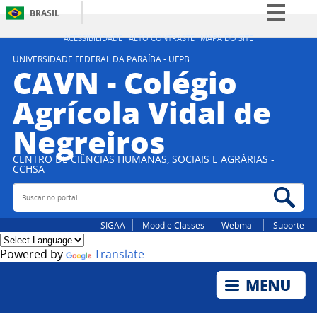
BRASIL
Simplifique!
ACESSIBILIDADE
ALTO CONTRASTE
MAPA DO SITE
Comunica BR
UNIVERSIDADE FEDERAL DA PARAÍBA - UFPB
CAVN - Colégio
Participe
Agrícola Vidal de
Acesso à informação
Negreiros
Legislação
Canais
CENTRO DE CIÊNCIAS HUMANAS, SOCIAIS E AGRÁRIAS -
CCHSA
Buscar no portal
Bus
SIGAA
Moodle Classes
Webmail
Suporte
Powered by
Translate