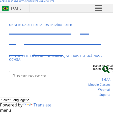
ACESSIBILIDADE
ALTO CONTRASTE
MAPA DO SITE
BRASIL
Simplifique!
CAVN - Colégio
Comunica BR
UNIVERSIDADE FEDERAL DA PARAÍBA - UFPB
Participe
Agrícola Vidal de
Acesso à informação
Negreiros
Legislação
CENTRO DE CIÊNCIAS HUMANAS, SOCIAIS E AGRÁRIAS -
Canais
CCHSA
Buscar no portal
Buscar no portal
SIGAA
Moodle Classes
Webmail
Suporte
Powered by
Translate
menu