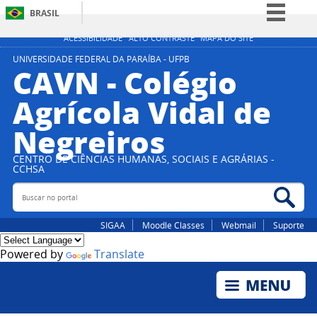
BRASIL
Simplifique!
ACESSIBILIDADE
ALTO CONTRASTE
MAPA DO SITE
Comunica BR
UNIVERSIDADE FEDERAL DA PARAÍBA - UFPB
CAVN - Colégio
Participe
Agrícola Vidal de
Acesso à informação
Negreiros
Legislação
Canais
CENTRO DE CIÊNCIAS HUMANAS, SOCIAIS E AGRÁRIAS -
CCHSA
Buscar no portal
Bus
SIGAA
Moodle Classes
Webmail
Suporte
Powered by
Translate