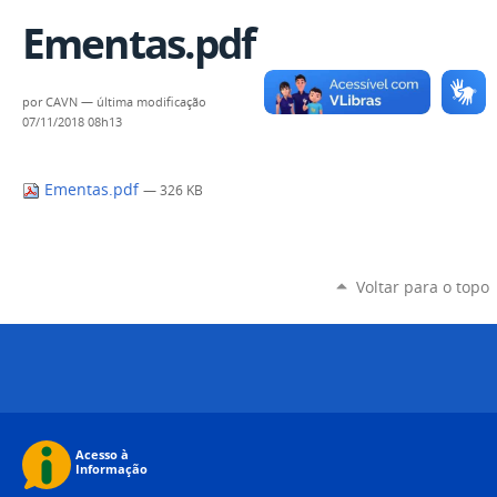
Ementas.pdf
por
CAVN
—
última modificação
07/11/2018 08h13
Ementas.pdf
— 326 KB
Voltar para o topo