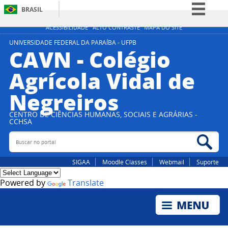
BRASIL
Simplifique!
ACESSIBILIDADE
ALTO CONTRASTE
MAPA DO SITE
Comunica BR
UNIVERSIDADE FEDERAL DA PARAÍBA - UFPB
CAVN - Colégio
Participe
Agrícola Vidal de
Acesso à informação
Negreiros
Legislação
Canais
CENTRO DE CIÊNCIAS HUMANAS, SOCIAIS E AGRÁRIAS -
CCHSA
Buscar no portal
Bus
SIGAA
Moodle Classes
Webmail
Suporte
Powered by
Translate