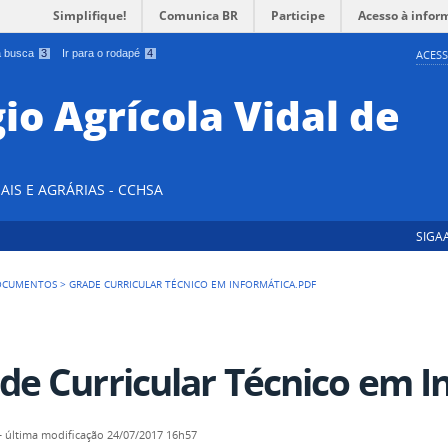
Simplifique!
Comunica BR
Participe
Acesso à infor
 a busca
3
Ir para o rodapé
4
ACESS
io Agrícola Vidal de
AIS E AGRÁRIAS - CCHSA
SIGA
OCUMENTOS
>
GRADE CURRICULAR TÉCNICO EM INFORMÁTICA.PDF
de Curricular Técnico em I
—
última modificação
24/07/2017 16h57