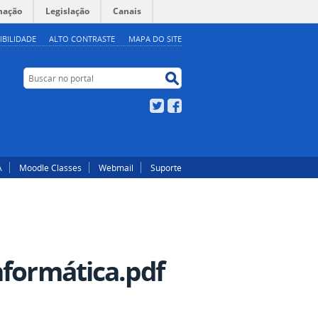
mação
Legislação
Canais
IBILIDADE
ALTO CONTRASTE
MAPA DO SITE
Buscar no portal
Buscar no portal
Twitter
Facebook
A
Moodle Classes
Webmail
Suporte
nformática.pdf