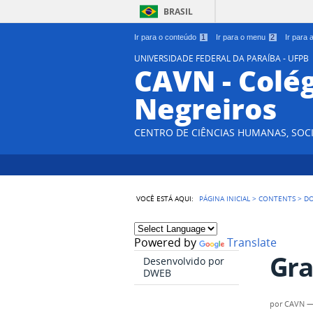
BRASIL
Ir para o conteúdo
1
Ir para o menu
2
Ir para
UNIVERSIDADE FEDERAL DA PARAÍBA - UFPB
CAVN - Colég
Negreiros
CENTRO DE CIÊNCIAS HUMANAS, SOCI
VOCÊ ESTÁ AQUI:
PÁGINA INICIAL
>
CONTENTS
>
D
Powered by
Translate
Gra
Desenvolvido por
DWEB
por
CAVN