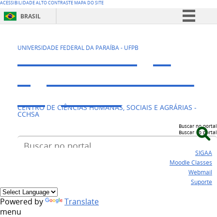
ACESSIBILIDADE
ALTO CONTRASTE
MAPA DO SITE
BRASIL
Simplifique!
CAVN - Colégio
Comunica BR
UNIVERSIDADE FEDERAL DA PARAÍBA - UFPB
Participe
Agrícola Vidal de
Acesso à informação
Negreiros
Legislação
CENTRO DE CIÊNCIAS HUMANAS, SOCIAIS E AGRÁRIAS -
Canais
CCHSA
Buscar no portal
Buscar no portal
SIGAA
Moodle Classes
Webmail
Suporte
Powered by
Translate
menu