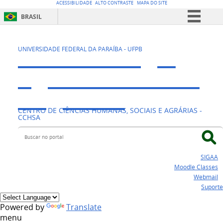
ACESSIBILIDADE
ALTO CONTRASTE
MAPA DO SITE
BRASIL
Simplifique!
CAVN - Colégio
Comunica BR
UNIVERSIDADE FEDERAL DA PARAÍBA - UFPB
Participe
Agrícola Vidal de
Acesso à informação
Negreiros
Legislação
CENTRO DE CIÊNCIAS HUMANAS, SOCIAIS E AGRÁRIAS -
Canais
CCHSA
Buscar no portal
SIGAA
Moodle Classes
Webmail
Suporte
Powered by
Translate
menu