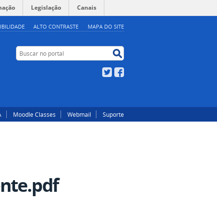
mação
Legislação
Canais
IBILIDADE
ALTO CONTRASTE
MAPA DO SITE
Buscar no portal
Buscar no portal
Twitter
Facebook
A
Moodle Classes
Webmail
Suporte
nte.pdf