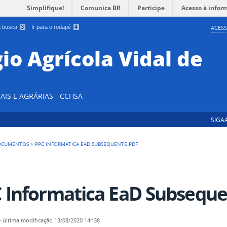
Simplifique!
Comunica BR
Participe
Acesso à infor
 a busca
3
Ir para o rodapé
4
ACESS
io Agrícola Vidal de
AIS E AGRÁRIAS - CCHSA
SIGA
OCUMENTOS
>
PPC INFORMATICA EAD SUBSEQUENTE.PDF
 Informatica EaD Subseque
—
última modificação
13/08/2020 14h38