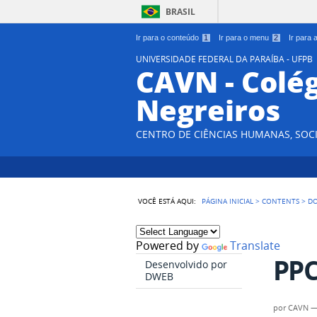
BRASIL
Ir para o conteúdo
1
Ir para o menu
2
Ir para
UNIVERSIDADE FEDERAL DA PARAÍBA - UFPB
CAVN - Colég
Negreiros
CENTRO DE CIÊNCIAS HUMANAS, SOCI
VOCÊ ESTÁ AQUI:
PÁGINA INICIAL
>
CONTENTS
>
D
Powered by
Translate
PPC
Desenvolvido por
DWEB
por
CAVN