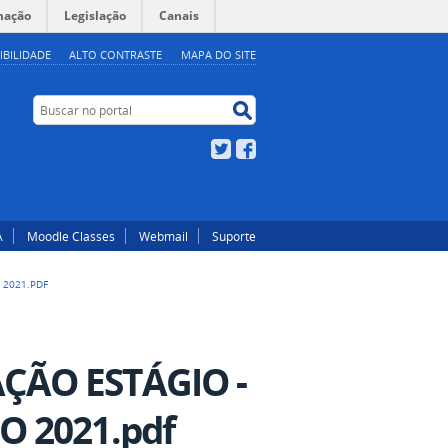
mação
Legislação
Canais
IBILIDADE
ALTO CONTRASTE
MAPA DO SITE
Buscar no portal
Buscar no portal
Twitter
Facebook
A
Moodle Classes
Webmail
Suporte
O 2021.PDF
̧ÃO ESTÁGIO -
O 2021.pdf