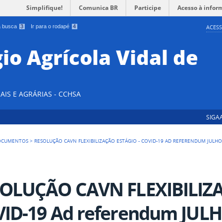
Simplifique!
Comunica BR
Participe
Acesso à infor
 a busca
3
Ir para o rodapé
4
ACESS
io Agrícola Vidal de
AIS E AGRÁRIAS - CCHSA
SIGA
OCUMENTOS
>
RESOLUÇÃO CAVN FLEXIBILIZAÇÃO ESTÁGIO - COVID-19 AD REFERENDUM JULH
OLUÇÃO CAVN FLEXIBILIZAC
ID-19 Ad referendum JULH