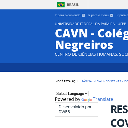
BRASIL
Ir para o conteúdo
1
Ir para o menu
2
Ir para
UNIVERSIDADE FEDERAL DA PARAÍBA - UFPB
CAVN - Colég
Negreiros
CENTRO DE CIÊNCIAS HUMANAS, SOCI
VOCÊ ESTÁ AQUI:
PÁGINA INICIAL
>
CONTENTS
>
D
Powered by
Translate
RES
Desenvolvido por
DWEB
COV