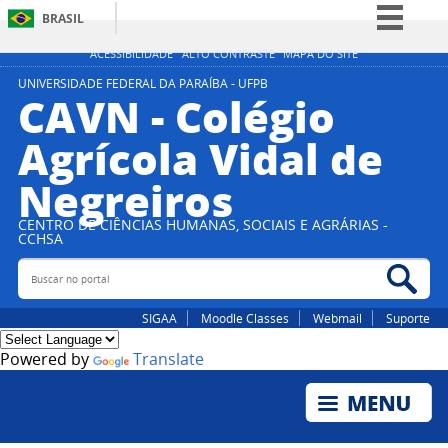
BRASIL
Simplifique!
ACESSIBILIDADE
ALTO CONTRASTE
MAPA DO SITE
Comunica BR
UNIVERSIDADE FEDERAL DA PARAÍBA - UFPB
CAVN - Colégio
Participe
Agrícola Vidal de
Acesso à informação
Negreiros
Legislação
Canais
CENTRO DE CIÊNCIAS HUMANAS, SOCIAIS E AGRÁRIAS -
CCHSA
Buscar no portal
Bus
SIGAA
Moodle Classes
Webmail
Suporte
Powered by
Translate