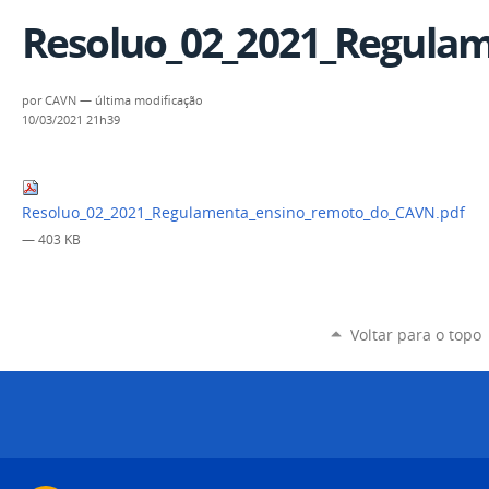
Resoluo_02_2021_Regula
por
CAVN
—
última modificação
10/03/2021 21h39
Resoluo_02_2021_Regulamenta_ensino_remoto_do_CAVN.pdf
— 403 KB
Voltar para o topo