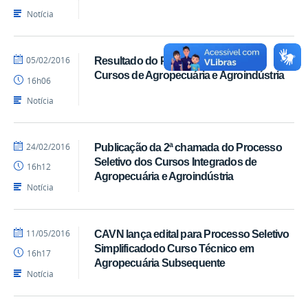
Notícia
por
publicado
05/02/2016
Resultado do Processo Seletivo dos
marcelosoares
Cursos de Agropecuária e Agroindústria
16h06
Notícia
por
publicado
24/02/2016
Publicação da 2ª chamada do Processo
marcelosoares
Seletivo dos Cursos Integrados de
16h12
Agropecuária e Agroindústria
Notícia
por
publicado
11/05/2016
CAVN lança edital para Processo Seletivo
marcelosoares
Simplificadodo Curso Técnico em
16h17
Agropecuária Subsequente
Notícia