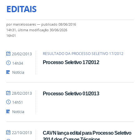
EDITAIS
por
marcelosoares
—
publicado
08/06/2016
14h31,
última modificação
30/06/2026
16h01
por
publicado
RESULTADO DA PROCESSO SELETIVO 17/2012
20/02/2013
marcelosoares
Processo Seletivo 17/2012
14h34
Notícia
por
publicado
28/02/2013
Processo Seletivo 01/2013
marcelosoares
14h51
Notícia
por
publicado
22/10/2013
CAVN lança edital para Processo Seletivo
marcelosoares
2014 dos Cursos Técnicos