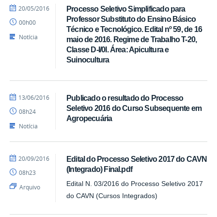
por
publicado
20/05/2016
Processo Seletivo Simplificado para
marcelosoares
Professor Substituto do Ensino Básico
00h00
Técnico e Tecnológico. Edital nº 59, de 16
Notícia
maio de 2016. Regime de Trabalho T-20,
Classe D-I/0I. Área: Apicultura e
Suinocultura
por
publicado
13/06/2016
Publicado o resultado do Processo
marcelosoares
Seletivo 2016 do Curso Subsequente em
08h24
Agropecuária
Notícia
por
publicado
20/09/2016
Edital do Processo Seletivo 2017 do CAVN
CAVN
(Integrado) Final.pdf
08h23
Edital N. 03/2016 do Processo Seletivo 2017
Arquivo
do CAVN (Cursos Integrados)