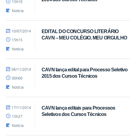
15h10
Notícia
por
publicado
10/07/2014
EDITAL DO CONCURSO LITERÁRIO
marcelosoares
CAVN – MEU COLÉGIO, MEU ORGULHO
15h15
Notícia
por
publicado
06/11/2014
CAVN lança edital para Processo Seletivo
marcelosoares
2015 dos Cursos Técnicos
00h00
Notícia
por
publicado
17/11/2014
CAVN lança editais para Processos
marcelosoares
Seletivos dos Cursos Técnicos
15h27
Notícia