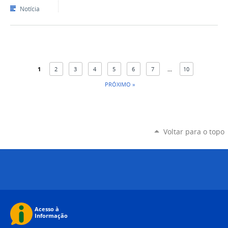
Notícia
1
2
3
4
5
6
7
...
10
PRÓXIMO »
Voltar para o topo