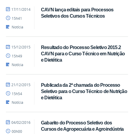
por
publicado
17/11/2014
CAVN lança editais para Processos
marcelosoares
Seletivos dos Cursos Técnicos
15h41
Notícia
por
publicado
15/12/2015
Resultado do Processo Seletivo 2015.2
marcelosoares
CAVN para o Curso Técnico em Nutrição
15h49
e Dietética
Notícia
por
publicado
21/12/2015
Publicada da 2ª chamada do Processo
marcelosoares
Seletivo para o Curso Técnico de Nutrição
15h54
e Dietética
Notícia
por
publicado
04/02/2016
Gabarito do Processo Seletivo dos
marcelosoares
Cursos de Agropecuária e Agroindústria
00h00