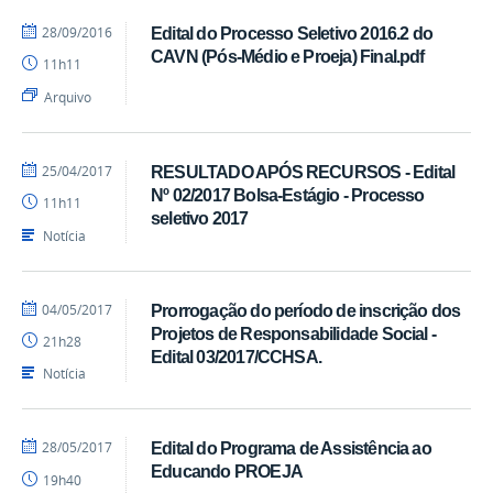
por
publicado
28/09/2016
Edital do Processo Seletivo 2016.2 do
CAVN
CAVN (Pós-Médio e Proeja) Final.pdf
11h11
Arquivo
por
publicado
25/04/2017
RESULTADO APÓS RECURSOS - Edital
Tibério
Nº 02/2017 Bolsa-Estágio - Processo
11h11
Dantas
seletivo 2017
Notícia
por
publicado
04/05/2017
Prorrogação do período de inscrição dos
Tibério
Projetos de Responsabilidade Social -
21h28
Dantas
Edital 03/2017/CCHSA.
Notícia
por
publicado
28/05/2017
Edital do Programa de Assistência ao
CAVN
Educando PROEJA
19h40