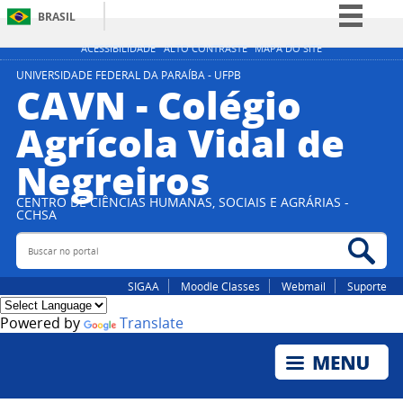
BRASIL
Simplifique!
ACESSIBILIDADE
ALTO CONTRASTE
MAPA DO SITE
Comunica BR
UNIVERSIDADE FEDERAL DA PARAÍBA - UFPB
CAVN - Colégio
Participe
Agrícola Vidal de
Acesso à informação
Negreiros
Legislação
Canais
CENTRO DE CIÊNCIAS HUMANAS, SOCIAIS E AGRÁRIAS -
CCHSA
Buscar no portal
Bus
SIGAA
Moodle Classes
Webmail
Suporte
Powered by
Translate