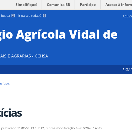
Simplifique!
Comunica BR
Participe
Acesso à infor
 a busca
3
Ir para o rodapé
4
ACESS
io Agrícola Vidal de
AIS E AGRÁRIAS - CCHSA
SIGA
TÍCIAS
ícias
—
publicado
31/05/2013 15h12,
última modificação
18/07/2026 14h19