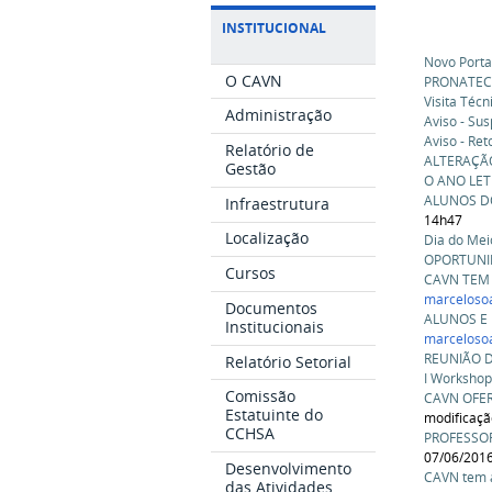
INSTITUCIONAL
Novo Porta
O CAVN
PRONATEC -
Visita Téc
Administração
Aviso - Su
Aviso - Re
Relatório de
ALTERAÇÃ
Gestão
O ANO LET
ALUNOS D
Infraestrutura
14h47
Localização
Dia do Me
OPORTUNI
Cursos
CAVN TEM 
marceloso
Documentos
ALUNOS E
Institucionais
marceloso
REUNIÃO D
Relatório Setorial
I Workshop
Comissão
CAVN OFER
Estatuinte do
modificaç
CCHSA
PROFESSOR
07/06/201
Desenvolvimento
CAVN tem a
das Atividades