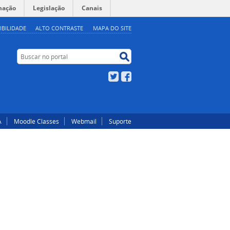
mação
Legislação
Canais
IBILIDADE
ALTO CONTRASTE
MAPA DO SITE
Buscar no portal
Buscar no portal
Twitter
Facebook
A
Moodle Classes
Webmail
Suporte