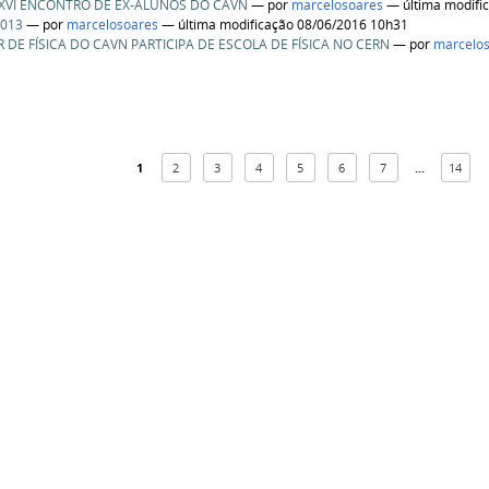
 XVI ENCONTRO DE EX-ALUNOS DO CAVN
—
por
marcelosoares
— última modifi
2013
—
por
marcelosoares
— última modificação 08/06/2016 10h31
 DE FÍSICA DO CAVN PARTICIPA DE ESCOLA DE FÍSICA NO CERN
—
por
marcelo
1
2
3
4
5
6
7
...
14