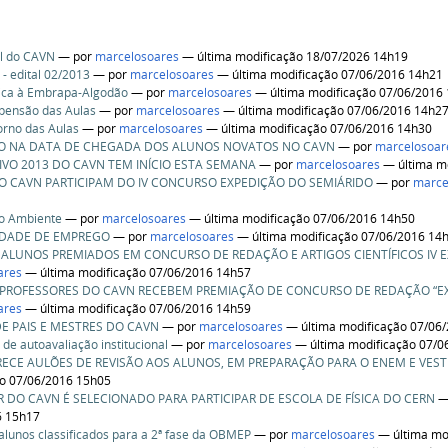
l do CAVN
—
por
marcelosoares
— última modificação 18/07/2026 14h19
 edital 02/2013
—
por
marcelosoares
— última modificação 07/06/2016 14h21
nica à Embrapa-Algodão
—
por
marcelosoares
— última modificação 07/06/2016
spensão das Aulas
—
por
marcelosoares
— última modificação 07/06/2016 14h2
torno das Aulas
—
por
marcelosoares
— última modificação 07/06/2016 14h30
O NA DATA DE CHEGADA DOS ALUNOS NOVATOS NO CAVN
—
por
marcelosoar
IVO 2013 DO CAVN TEM INÍCIO ESTA SEMANA
—
por
marcelosoares
— última m
O CAVN PARTICIPAM DO IV CONCURSO EXPEDIÇÃO DO SEMIÁRIDO
—
por
marce
io Ambiente
—
por
marcelosoares
— última modificação 07/06/2016 14h50
DADE DE EMPREGO
—
por
marcelosoares
— última modificação 07/06/2016 14
ALUNOS PREMIADOS EM CONCURSO DE REDAÇÃO E ARTIGOS CIENTÍFICOS IV E
ares
— última modificação 07/06/2016 14h57
 PROFESSORES DO CAVN RECEBEM PREMIAÇÃO DE CONCURSO DE REDAÇÃO “EX
ares
— última modificação 07/06/2016 14h59
E PAIS E MESTRES DO CAVN
—
por
marcelosoares
— última modificação 07/06
 de autoavaliação institucional
—
por
marcelosoares
— última modificação 07/0
ECE AULÕES DE REVISÃO AOS ALUNOS, EM PREPARAÇÃO PARA O ENEM E VEST
ão 07/06/2016 15h05
 DO CAVN É SELECIONADO PARA PARTICIPAR DE ESCOLA DE FÍSICA DO CERN
6 15h17
lunos classificados para a 2ª fase da OBMEP
—
por
marcelosoares
— última mo