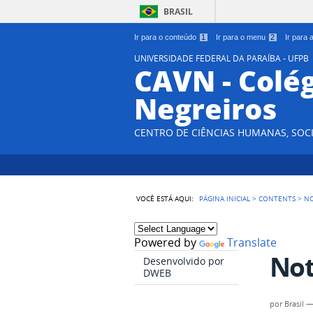
BRASIL
Ir para o conteúdo
1
Ir para o menu
2
Ir para
UNIVERSIDADE FEDERAL DA PARAÍBA - UFPB
CAVN - Colég
Negreiros
CENTRO DE CIÊNCIAS HUMANAS, SOCI
VOCÊ ESTÁ AQUI:
PÁGINA INICIAL
>
CONTENTS
>
NO
Powered by
Translate
Not
Desenvolvido por
DWEB
por
Brasil