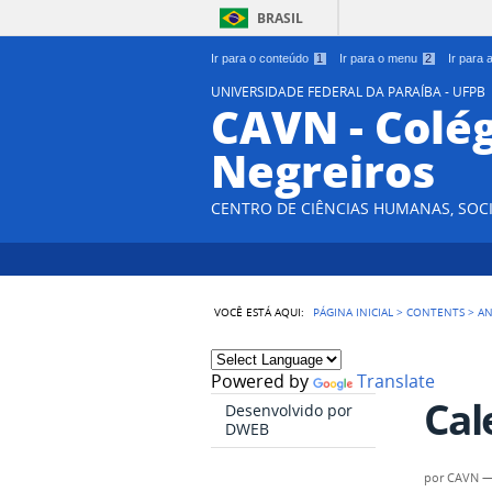
BRASIL
Ir para o conteúdo
1
Ir para o menu
2
Ir para
UNIVERSIDADE FEDERAL DA PARAÍBA - UFPB
CAVN - Colég
Negreiros
CENTRO DE CIÊNCIAS HUMANAS, SOCI
VOCÊ ESTÁ AQUI:
PÁGINA INICIAL
>
CONTENTS
>
A
Powered by
Translate
Cal
Desenvolvido por
DWEB
por
CAVN