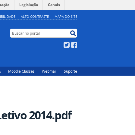
mação
Legislação
Canais
IBILIDADE
ALTO CONTRASTE
MAPA DO SITE
Buscar no portal
Buscar no portal
Twitter
Facebook
A
Moodle Classes
Webmail
Suporte
etivo 2014.pdf