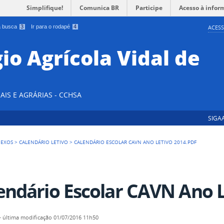
Simplifique!
Comunica BR
Participe
Acesso à infor
 a busca
3
Ir para o rodapé
4
ACESS
io Agrícola Vidal de
AIS E AGRÁRIAS - CCHSA
SIGA
NEXOS
>
CALENDÁRIO LETIVO
>
CALENDÁRIO ESCOLAR CAVN ANO LETIVO 2014.PDF
endário Escolar CAVN Ano L
—
última modificação
01/07/2016 11h50