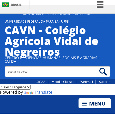
BRASIL
Simplifique!
ACESSIBILIDADE
ALTO CONTRASTE
MAPA DO SITE
Comunica BR
UNIVERSIDADE FEDERAL DA PARAÍBA - UFPB
CAVN - Colégio
Participe
Agrícola Vidal de
Acesso à informação
Negreiros
Legislação
Canais
CENTRO DE CIÊNCIAS HUMANAS, SOCIAIS E AGRÁRIAS -
CCHSA
Buscar no portal
Bus
SIGAA
Moodle Classes
Webmail
Suporte
Powered by
Translate