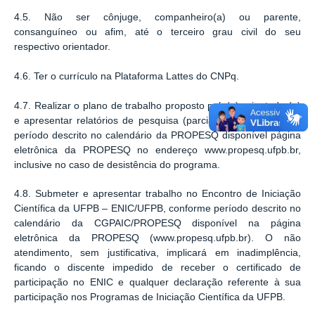
4.5. Não ser cônjuge, companheiro(a) ou parente,
consanguíneo ou afim, até o terceiro grau civil do seu
respectivo orientador.
4.6. Ter o currículo na Plataforma Lattes do CNPq.
4.7. Realizar o plano de trabalho proposto pelo(a) orientador(a)
e apresentar relatórios de pesquisa (parcial e final), conforme
período descrito no calendário da PROPESQ disponível página
eletrônica da PROPESQ no endereço www.propesq.ufpb.br,
inclusive no caso de desistência do programa.
4.8. Submeter e apresentar trabalho no Encontro de Iniciação
Científica da UFPB – ENIC/UFPB, conforme período descrito no
calendário da CGPAIC/PROPESQ disponível na página
eletrônica da PROPESQ (www.propesq.ufpb.br). O não
atendimento, sem justificativa, implicará em inadimplência,
ficando o discente impedido de receber o certificado de
participação no ENIC e qualquer declaração referente à sua
participação nos Programas de Iniciação Científica da UFPB.