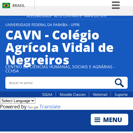
BRASIL
Simplifique!
ACESSIBILIDADE
ALTO CONTRASTE
MAPA DO SITE
Comunica BR
UNIVERSIDADE FEDERAL DA PARAÍBA - UFPB
CAVN - Colégio
Participe
Agrícola Vidal de
Acesso à informação
Negreiros
Legislação
Canais
CENTRO DE CIÊNCIAS HUMANAS, SOCIAIS E AGRÁRIAS -
CCHSA
Buscar no portal
Bus
SIGAA
Moodle Classes
Webmail
Suporte
Powered by
Translate