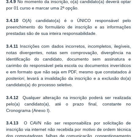
3.4.9
No momento da inscrição, o(a) candidato(a) deverá optar
por 01 curso e marcar uma 2ª opção.
3.4.10
O(A) candidato(a) é o ÚNICO responsável pelo
preenchimento do formulário de inscrição e as informações
prestadas são de sua inteira responsabilidade.
3.4.11
Inscrições com dados incorretos, incompletos, ilegíveis,
notas divergentes, notas sem comprovação, divergência na
identificação do candidato, documento sem assinatura e
carimbo do responsável pela escola ou documentos inverídicos
e em formato que não seja em PDF, mesmo que constatados
à
posteriori
, levará a invalidação da inscrição e a exclusão do(a)
candidato(a) do processo seletivo.
3.4.12
Qualquer alteração na inscrição poderá ser realizada
pelo(a) candidato(a), até o prazo final, constante no
Cronograma (Anexo I).
3.4.13
O CAVN não ser responsabiliza por solicitação de
inscrição via internet não recebida por motivo de ordem técnica
dos computadores, falhas de comunicação, congestionamento