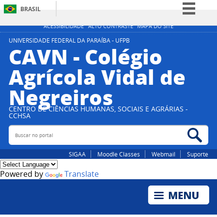
BRASIL
Simplifique!
ACESSIBILIDADE
ALTO CONTRASTE
MAPA DO SITE
Comunica BR
UNIVERSIDADE FEDERAL DA PARAÍBA - UFPB
CAVN - Colégio
Participe
Agrícola Vidal de
Acesso à informação
Negreiros
Legislação
Canais
CENTRO DE CIÊNCIAS HUMANAS, SOCIAIS E AGRÁRIAS -
CCHSA
Buscar no portal
Bus
SIGAA
Moodle Classes
Webmail
Suporte
Powered by
Translate