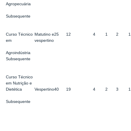
Agropecuária
Subsequente
Curso Técnico
Matutino e
25
12
4
1
2
1
em
vespertino
Agroindústria
Subsequente
Curso Técnico
em Nutrição e
Vespertino
40
19
4
2
3
1
Dietética
Subsequente