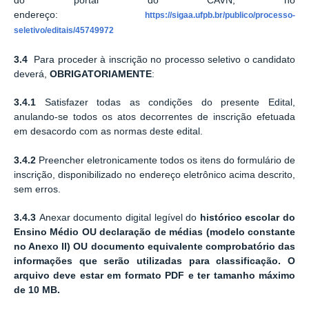
do portal do CAVN, no
endereço:
https://sigaa.ufpb.br/publico/processo-
seletivo/editais/45749972
3.4
Para proceder à inscrição no processo seletivo o candidato
deverá,
OBRIGATORIAMENTE
:
3.4.1
Satisfazer todas as condições do presente Edital,
anulando-se todos os atos decorrentes de inscrição efetuada
em desacordo com as normas deste edital.
3.4.2
Preencher eletronicamente todos os itens do formulário de
inscrição, disponibilizado no endereço eletrônico acima descrito,
sem erros.
3.4.3
Anexar documento digital legível do
histórico
escolar do
Ensino Médio OU
declaração
de médias
(modelo
constante
no Anexo II) OU documento equivalente comprobatório das
informações que serão utilizadas para classificação. O
arquivo deve estar em formato PDF e ter tamanho máximo
de 10 MB.