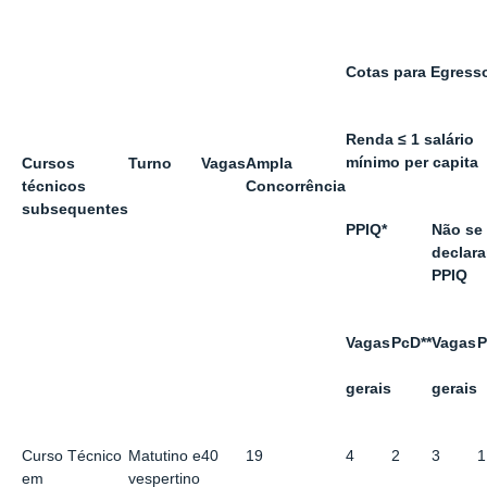
Cotas para Egress
Renda ≤ 1 salário
mínimo per capita
Cursos
Turno
Vagas
Ampla
técnicos
Concorrência
subsequentes
PPIQ*
Não se
declar
PPIQ
Vagas
PcD**
Vagas
P
gerais
gerais
Curso Técnico
Matutino e
40
19
4
2
3
1
em
vespertino