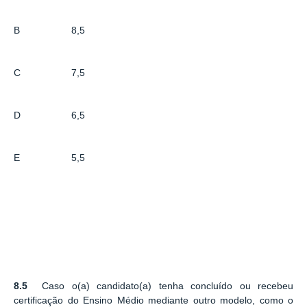
B
8,5
C
7,5
D
6,5
E
5,5
8.5
Caso o(a) candidato(a) tenha concluído ou recebeu
certificação do Ensino Médio mediante outro modelo, como o