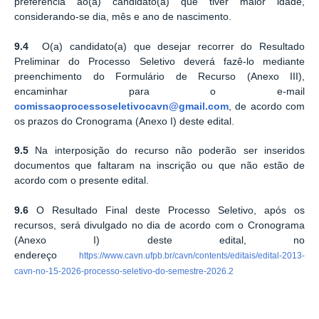
preferência ao(à) candidato(a) que tiver maior idade,
considerando-se dia, mês e ano de nascimento.
9.4
O(a) candidato(a) que desejar recorrer do Resultado
Preliminar do Processo Seletivo deverá fazê-lo mediante
preenchimento do Formulário de Recurso (Anexo III),
encaminhar para o e-mail
comissaoprocessoseletivocavn@gmail.com
, de acordo com
os prazos do Cronograma (Anexo I) deste edital.
9.5
Na interposição do recurso não poderão ser inseridos
documentos que faltaram na inscrição ou que não estão de
acordo com o presente edital.
9.6
O Resultado Final deste Processo Seletivo, após os
recursos, será divulgado no dia de acordo com o Cronograma
(Anexo I) deste edital, no
endereço
https://www.cavn.ufpb.br/cavn/contents/editais/edital-2013-
cavn-no-15-2026-processo-seletivo-do-semestre-2026.2