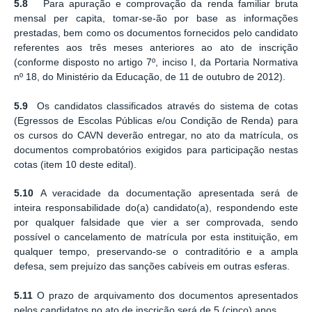
5.8
Para apuração e comprovação da renda familiar bruta
mensal per capita, tomar-se-ão por base as informações
prestadas, bem como os documentos fornecidos pelo candidato
referentes aos três meses anteriores ao ato de inscrição
(conforme disposto no artigo 7º, inciso I, da Portaria Normativa
nº 18, do Ministério da Educação, de 11 de outubro de 2012).
5.9
Os candidatos classificados através do sistema de cotas
(Egressos de Escolas Públicas e/ou Condição de Renda) para
os cursos do CAVN deverão entregar, no ato da matrícula, os
documentos comprobatórios exigidos para participação nestas
cotas (item 10 deste edital).
5.10
A veracidade da documentação apresentada será de
inteira responsabilidade do(a) candidato(a), respondendo este
por qualquer falsidade que vier a ser comprovada, sendo
possível o cancelamento de matrícula por esta instituição, em
qualquer tempo, preservando-se o contraditório e a ampla
defesa, sem prejuízo das sanções cabíveis em outras esferas.
5.11
O prazo de arquivamento dos documentos apresentados
pelos candidatos no ato de inscrição será de 5 (cinco) anos.