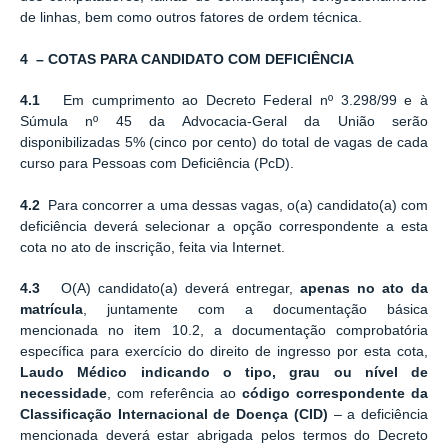
de linhas, bem como outros fatores de ordem técnica.
4 – COTAS PARA CANDIDATO COM DEFICIÊNCIA
4.1
Em cumprimento ao Decreto Federal nº 3.298/99 e à
Súmula nº 45 da Advocacia-Geral da União serão
disponibilizadas 5% (cinco por cento) do total de vagas de cada
curso para Pessoas com Deficiência (PcD).
4.2
Para concorrer a uma dessas vagas, o(a) candidato(a) com
deficiência deverá selecionar a opção correspondente a esta
cota no ato de inscrição, feita via Internet.
4.3
O(A) candidato(a) deverá entregar,
apenas no ato da
matrícula
, juntamente com a documentação básica
mencionada no item 10.2, a documentação comprobatória
específica para exercício do direito de ingresso por esta cota,
Laudo Médico indicando o tipo, grau ou nível de
necessidade
, com referência ao
código correspondente da
Classificação Internacional de Doença (CID)
– a deficiência
mencionada deverá estar abrigada pelos termos do Decreto