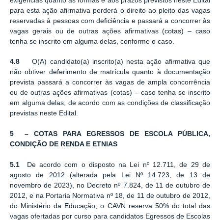
exigências quanto às formas e aos prazos previstos neste Edital
para esta ação afirmativa perderá o direito ao pleito das vagas
reservadas à pessoas com deficiência e passará a concorrer às
vagas gerais ou de outras ações afirmativas (cotas) ‒ caso
tenha se inscrito em alguma delas, conforme o caso.
4.8
O(A) candidato(a) inscrito(a) nesta ação afirmativa que
não obtiver deferimento de matrícula quanto à documentação
prevista passará a concorrer às vagas de ampla concorrência
ou de outras ações afirmativas (cotas) ‒ caso tenha se inscrito
em alguma delas, de acordo com as condições de classificação
previstas neste Edital.
5 – COTAS PARA EGRESSOS DE ESCOLA PÚBLICA,
CONDIÇÃO DE RENDA E ETNIAS
5.1
De acordo com o disposto na Lei nº 12.711, de 29 de
agosto de 2012 (alterada pela Lei Nº 14.723, de 13 de
novembro de 2023), no Decreto nº 7.824, de 11 de outubro de
2012, e na Portaria Normativa nº 18, de 11 de outubro de 2012,
do Ministério da Educação, o CAVN reserva 50% do total das
vagas ofertadas por curso para candidatos Egressos de Escolas