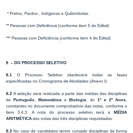
* Pretos, Pardos , Indígenas e Quilombolas.
** Pessoas com Deficiência (conforme item 5 do Edital)
*** Pessoas com Deficiência (conforme item 4 do Edital)
8 – DO PROCESSO SELETIVO
8.1
O Processo Seletivo obedecerá todas as fases
especificadas no Cronograma de Atividades (Anexo I).
8.2
A seleção será realizada a partir das médias das disciplinas
de
Português
,
Matemática
e
Biologia
, do
1º e 2º Anos
,
constantes no documento comprobatório das notas, conforme o
item 3.4.3.
A nota do processo seletivo será a
MÉDIA
ARITMÉTICA
das notas das três disciplinas requisitadas.
8.3
No caso de candidatos terem cursado disciplinas de forma