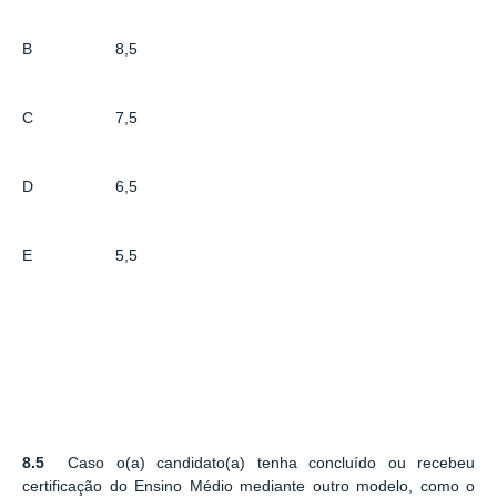
B
8,5
C
7,5
D
6,5
E
5,5
8.5
Caso o(a) candidato(a) tenha concluído ou recebeu
certificação do Ensino Médio mediante outro modelo, como o