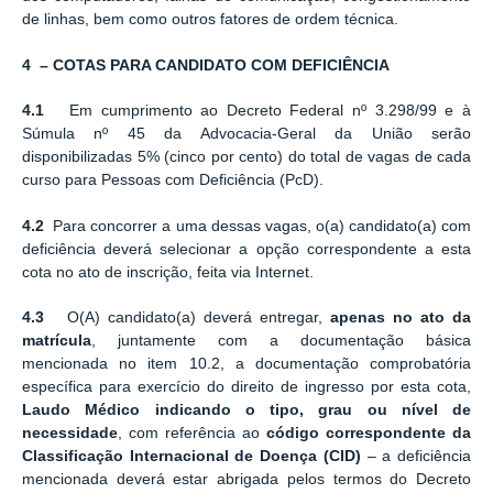
de linhas, bem como outros fatores de ordem técnica.
4 – COTAS PARA CANDIDATO COM DEFICIÊNCIA
4.1
Em cumprimento ao Decreto Federal nº 3.298/99 e à
Súmula nº 45 da Advocacia-Geral da União serão
disponibilizadas 5% (cinco por cento) do total de vagas de cada
curso para Pessoas com Deficiência (PcD).
4.2
Para concorrer a uma dessas vagas, o(a) candidato(a) com
deficiência deverá selecionar a opção correspondente a esta
cota no ato de inscrição, feita via Internet.
4.3
O(A) candidato(a) deverá entregar,
apenas no ato da
matrícula
, juntamente com a documentação básica
mencionada no item 10.2, a documentação comprobatória
específica para exercício do direito de ingresso por esta cota,
Laudo Médico indicando o tipo, grau ou nível de
necessidade
, com referência ao
código correspondente da
Classificação Internacional de Doença (CID)
– a deficiência
mencionada deverá estar abrigada pelos termos do Decreto