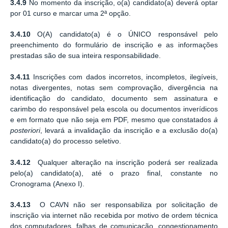
3.4.9
No momento da inscrição, o(a) candidato(a) deverá optar
por 01 curso e marcar uma 2ª opção.
3.4.10
O(A) candidato(a) é o ÚNICO responsável pelo
preenchimento do formulário de inscrição e as informações
prestadas são de sua inteira responsabilidade.
3.4.11
Inscrições com dados incorretos, incompletos, ilegíveis,
notas divergentes, notas sem comprovação, divergência na
identificação do candidato, documento sem assinatura e
carimbo do responsável pela escola ou documentos inverídicos
e em formato que não seja em PDF, mesmo que constatados
à
posteriori
, levará a invalidação da inscrição e a exclusão do(a)
candidato(a) do processo seletivo.
3.4.12
Qualquer alteração na inscrição poderá ser realizada
pelo(a) candidato(a), até o prazo final, constante no
Cronograma (Anexo I).
3.4.13
O CAVN não ser responsabiliza por solicitação de
inscrição via internet não recebida por motivo de ordem técnica
dos computadores, falhas de comunicação, congestionamento