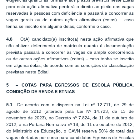
exigências quanto às formas e aos prazos previstos neste Edital
para esta ação afirmativa perderá o direito ao pleito das vagas
reservadas à pessoas com deficiência e passará a concorrer às
vagas gerais ou de outras ações afirmativas (cotas) ‒ caso
tenha se inscrito em alguma delas, conforme o caso.
4.8
O(A) candidato(a) inscrito(a) nesta ação afirmativa que
não obtiver deferimento de matrícula quanto à documentação
prevista passará a concorrer às vagas de ampla concorrência
ou de outras ações afirmativas (cotas) ‒ caso tenha se inscrito
em alguma delas, de acordo com as condições de classificação
previstas neste Edital.
5 – COTAS PARA EGRESSOS DE ESCOLA PÚBLICA,
CONDIÇÃO DE RENDA E ETNIAS
5.1
De acordo com o disposto na Lei nº 12.711, de 29 de
agosto de 2012 (alterada pela Lei Nº 14.723, de 13 de
novembro de 2023), no Decreto nº 7.824, de 11 de outubro de
2012, e na Portaria Normativa nº 18, de 11 de outubro de 2012,
do Ministério da Educação, o CAVN reserva 50% do total das
vagas ofertadas por curso para candidatos Egressos de Escolas