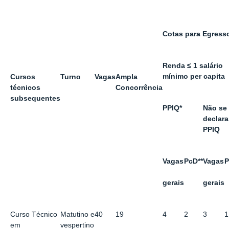
Cotas para Egress
Renda ≤ 1 salário
mínimo per capita
Cursos
Turno
Vagas
Ampla
técnicos
Concorrência
subsequentes
PPIQ*
Não se
declar
PPIQ
Vagas
PcD**
Vagas
P
gerais
gerais
Curso Técnico
Matutino e
40
19
4
2
3
1
em
vespertino