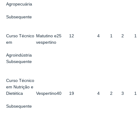
Agropecuária
Subsequente
Curso Técnico
Matutino e
25
12
4
1
2
1
em
vespertino
Agroindústria
Subsequente
Curso Técnico
em Nutrição e
Vespertino
40
19
4
2
3
1
Dietética
Subsequente