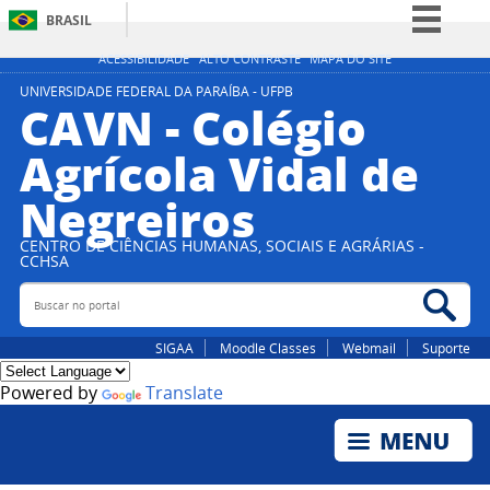
BRASIL
Simplifique!
ACESSIBILIDADE
ALTO CONTRASTE
MAPA DO SITE
Comunica BR
UNIVERSIDADE FEDERAL DA PARAÍBA - UFPB
CAVN - Colégio
Participe
Agrícola Vidal de
Acesso à informação
Negreiros
Legislação
Canais
CENTRO DE CIÊNCIAS HUMANAS, SOCIAIS E AGRÁRIAS -
CCHSA
Buscar no portal
Bus
SIGAA
Moodle Classes
Webmail
Suporte
Powered by
Translate