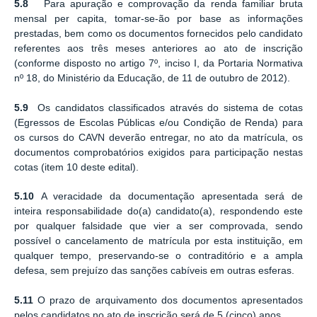
5.8
Para apuração e comprovação da renda familiar bruta
mensal per capita, tomar-se-ão por base as informações
prestadas, bem como os documentos fornecidos pelo candidato
referentes aos três meses anteriores ao ato de inscrição
(conforme disposto no artigo 7º, inciso I, da Portaria Normativa
nº 18, do Ministério da Educação, de 11 de outubro de 2012).
5.9
Os candidatos classificados através do sistema de cotas
(Egressos de Escolas Públicas e/ou Condição de Renda) para
os cursos do CAVN deverão entregar, no ato da matrícula, os
documentos comprobatórios exigidos para participação nestas
cotas (item 10 deste edital).
5.10
A veracidade da documentação apresentada será de
inteira responsabilidade do(a) candidato(a), respondendo este
por qualquer falsidade que vier a ser comprovada, sendo
possível o cancelamento de matrícula por esta instituição, em
qualquer tempo, preservando-se o contraditório e a ampla
defesa, sem prejuízo das sanções cabíveis em outras esferas.
5.11
O prazo de arquivamento dos documentos apresentados
pelos candidatos no ato de inscrição será de 5 (cinco) anos.