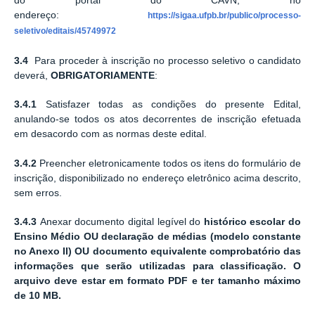
do portal do CAVN, no
endereço:
https://sigaa.ufpb.br/publico/processo-
seletivo/editais/45749972
3.4
Para proceder à inscrição no processo seletivo o candidato
deverá,
OBRIGATORIAMENTE
:
3.4.1
Satisfazer todas as condições do presente Edital,
anulando-se todos os atos decorrentes de inscrição efetuada
em desacordo com as normas deste edital.
3.4.2
Preencher eletronicamente todos os itens do formulário de
inscrição, disponibilizado no endereço eletrônico acima descrito,
sem erros.
3.4.3
Anexar documento digital legível do
histórico
escolar do
Ensino Médio OU
declaração
de médias
(modelo
constante
no Anexo II) OU documento equivalente comprobatório das
informações que serão utilizadas para classificação. O
arquivo deve estar em formato PDF e ter tamanho máximo
de 10 MB.