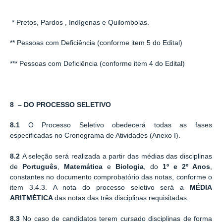
* Pretos, Pardos , Indígenas e Quilombolas.
** Pessoas com Deficiência (conforme item 5 do Edital)
*** Pessoas com Deficiência (conforme item 4 do Edital)
8 – DO PROCESSO SELETIVO
8.1
O Processo Seletivo obedecerá todas as fases
especificadas no Cronograma de Atividades (Anexo I).
8.2
A seleção será realizada a partir das médias das disciplinas
de
Português
,
Matemática
e
Biologia
, do
1º e 2º Anos
,
constantes no documento comprobatório das notas, conforme o
item 3.4.3.
A nota do processo seletivo será a
MÉDIA
ARITMÉTICA
das notas das três disciplinas requisitadas.
8.3
No caso de candidatos terem cursado disciplinas de forma