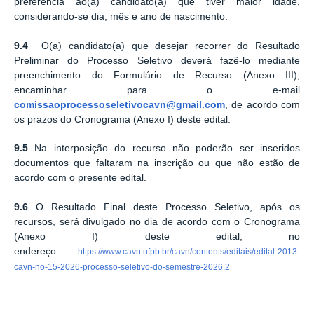
preferência ao(à) candidato(a) que tiver maior idade,
considerando-se dia, mês e ano de nascimento.
9.4
O(a) candidato(a) que desejar recorrer do Resultado
Preliminar do Processo Seletivo deverá fazê-lo mediante
preenchimento do Formulário de Recurso (Anexo III),
encaminhar para o e-mail
comissaoprocessoseletivocavn@gmail.com
, de acordo com
os prazos do Cronograma (Anexo I) deste edital.
9.5
Na interposição do recurso não poderão ser inseridos
documentos que faltaram na inscrição ou que não estão de
acordo com o presente edital.
9.6
O Resultado Final deste Processo Seletivo, após os
recursos, será divulgado no dia de acordo com o Cronograma
(Anexo I) deste edital, no
endereço
https://www.cavn.ufpb.br/cavn/contents/editais/edital-2013-
cavn-no-15-2026-processo-seletivo-do-semestre-2026.2