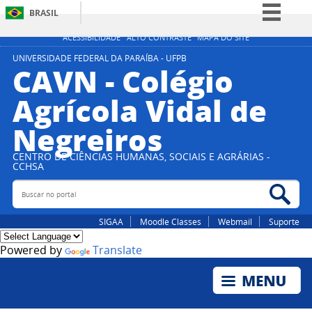
BRASIL
Simplifique!
ACESSIBILIDADE
ALTO CONTRASTE
MAPA DO SITE
Comunica BR
UNIVERSIDADE FEDERAL DA PARAÍBA - UFPB
CAVN - Colégio
Participe
Agrícola Vidal de
Acesso à informação
Negreiros
Legislação
Canais
CENTRO DE CIÊNCIAS HUMANAS, SOCIAIS E AGRÁRIAS -
CCHSA
Buscar no portal
Bus
SIGAA
Moodle Classes
Webmail
Suporte
Powered by
Translate