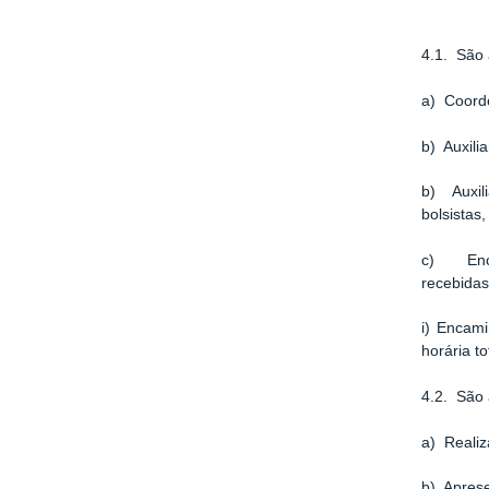
4.1. São 
a) Coorde
b) Auxili
b) Auxili
bolsistas
c) Encam
recebidas
i) Encam
horária t
4.2. São 
a) Realiz
b) Aprese