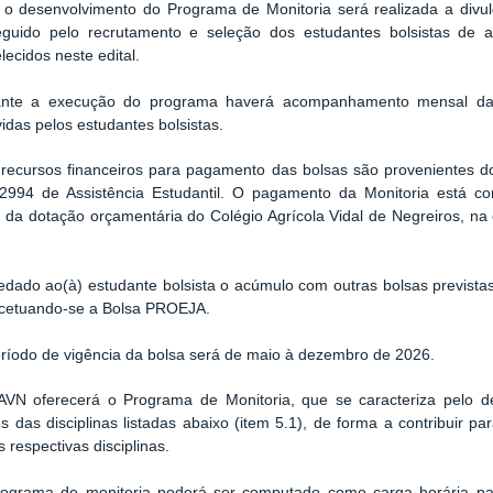
 o desenvolvimento do Programa de Monitoria será realizada a divul
guido pelo recrutamento e seleção dos estudantes bolsistas de a
lecidos neste edital.
ante a execução do programa haverá acompanhamento mensal da f
idas pelos estudantes bolsistas.
recursos financeiros para pagamento das bolsas são provenientes 
2994 de Assistência Estudantil. O pagamento da Monitoria está con
o da dotação orçamentária do Colégio Agrícola Vidal de Negreiros, na
dado ao(à) estudante bolsista o acúmulo com outras bolsas previstas 
cetuando-se a Bolsa PROEJA.
ríodo de vigência da bolsa será de maio à dezembro de 2026.
AVN oferecerá o Programa de Monitoria, que se caracteriza pelo de
s das disciplinas listadas abaixo (item 5.1), de forma a contribuir 
s respectivas disciplinas.
rograma de monitoria poderá ser computado como carga horária para