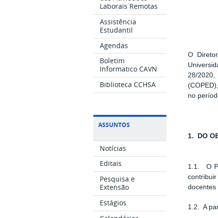
Laborais Remotas
Assistência
Estudantil
Agendas
O Direto
Boletim
Universi
Informatico CAVN
28/2020,
Biblioteca CCHSA
(COPED), 
no perío
ASSUNTOS
1. DO 
Notícias
Editais
1.1. O Pr
contribu
Pesquisa e
Extensão
docentes 
Estágios
1.2. A pa