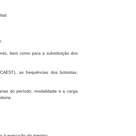
tal:
s;
ores, bem como para a substituição dos
AEST), as frequências dos bolsistas,
rias do período, modalidade e a carga
itoria.
anto à execução do mesmo;