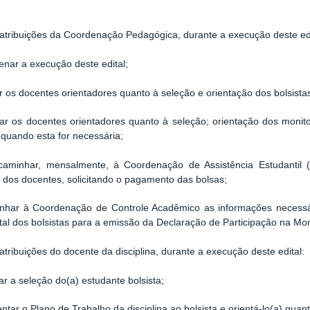
atribuições da Coordenação Pedagógica, durante a execução deste edi
nar a execução deste edital;
ar os docentes orientadores quanto à seleção e orientação dos bolsista
ar os docentes orientadores quanto à seleção; orientação dos monit
, quando esta for necessária;
inhar, mensalmente, à Coordenação de Assistência Estudantil (C
 dos docentes, solicitando o pagamento das bolsas;
inhar à Coordenação de Controle Acadêmico as informações necessá
otal dos bolsistas para a emissão da Declaração de Participação na Mon
atribuições do docente da disciplina, durante a execução deste edital:
ar a seleção do(a) estudante bolsista;
ntar o Plano de Trabalho da disciplina ao bolsista e orientá-lo(a) qu