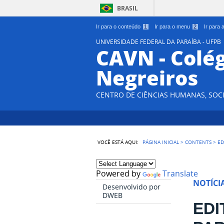
BRASIL
Ir para o conteúdo
1
Ir para o menu
2
Ir para
UNIVERSIDADE FEDERAL DA PARAÍBA - UFPB
CAVN - Colég
Negreiros
CENTRO DE CIÊNCIAS HUMANAS, SOCI
VOCÊ ESTÁ AQUI:
PÁGINA INICIAL
>
CONTENTS
>
ED
Powered by
Translate
NOTÍCI
Desenvolvido por
DWEB
EDI