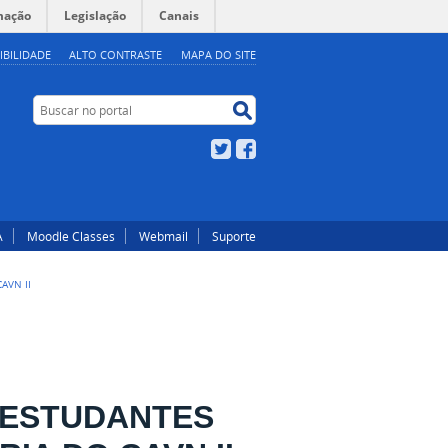
mação
Legislação
Canais
IBILIDADE
ALTO CONTRASTE
MAPA DO SITE
Buscar no portal
Buscar no portal
Twitter
Facebook
A
Moodle Classes
Webmail
Suporte
AVN II
E ESTUDANTES