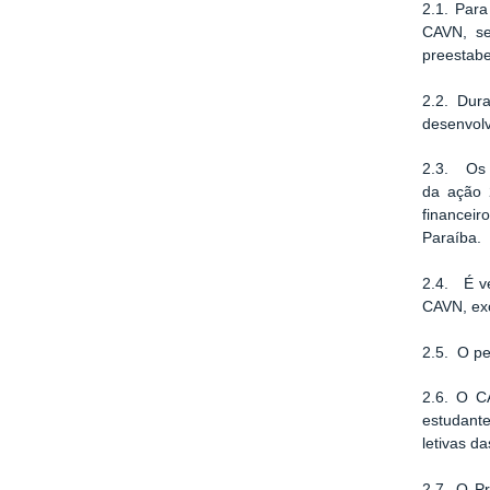
2.1. Para
CAVN, se
preestabe
2.2. Dur
desenvolv
2.3. Os 
da ação 
financeir
Paraíba.
2.4. É ve
CAVN, ex
2.5. O pe
2.6. O C
estudante
letivas da
2.7. O P