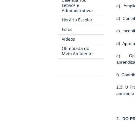
Calendários
Letivos e
a) Amplia
Administrativos
b) Contri
Horário Escolar
Fotos
c) Incent
Vídeos
d) Aprofu
Olimpíada do
Meio Ambiente
e) Oport
aprendiz
f) Contri
1.3. O Pr
ambiente 
2. DO P