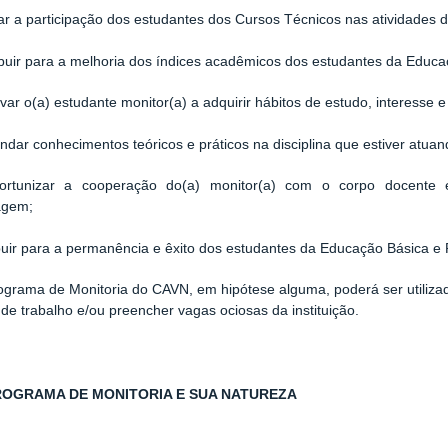
r a participação dos estudantes dos Cursos Técnicos nas atividades
buir para a melhoria dos índices acadêmicos dos estudantes da Educaç
ivar o(a) estudante monitor(a) a adquirir hábitos de estudo, interesse 
ndar conhecimentos teóricos e práticos na disciplina que estiver atua
unizar a cooperação do(a) monitor(a) com o corpo docente e 
agem;
buir para a permanência e êxito dos estudantes da Educação Básica e P
ograma de Monitoria do CAVN, em hipótese alguma, poderá ser utilizad
de trabalho e/ou preencher vagas ociosas da instituição.
ROGRAMA DE MONITORIA E SUA NATUREZA