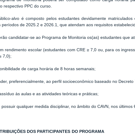
no respectivo PPC do curso.
blico-alvo é composto pelos estudantes devidamente matriculados 
períodos de 2025.2 e 2026.1, que atendam aos requisitos estabelecido
ão candidatar-se ao Programa de Monitoria os(as) estudantes que ate
endimento escolar (estudantes com CRE ≥ 7,0 ou, para os ingress
≥ 7,0);
ibilidade de carga horária de 8 horas semanais;
er, preferencialmente, ao perfil socioeconômico baseado no Decreto
síduo às aulas e as atividades teóricas e práticas;
ssuir qualquer medida disciplinar, no âmbito do CAVN, nos últimos 
 ATRIBUIÇÕES DOS PARTICIPANTES DO PROGRAMA