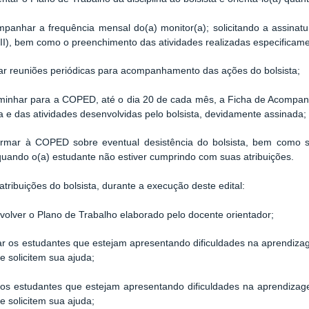
anhar a frequência mensal do(a) monitor(a); solicitando a assina
II), bem como o preenchimento das atividades realizadas especifica
ar reuniões periódicas para acompanhamento das ações do bolsista;
inhar para a COPED, até o dia 20 de cada mês, a Ficha de Acompanh
a e das atividades desenvolvidas pelo bolsista, devidamente assinada;
mar à COPED sobre eventual desistência do bolsista, bem como so
 quando o(a) estudante não estiver cumprindo com suas atribuições.
atribuições do bolsista, durante a execução deste edital:
olver o Plano de Trabalho elaborado pelo docente orientador;
ar os estudantes que estejam apresentando dificuldades na aprendiz
e solicitem sua ajuda;
r os estudantes que estejam apresentando dificuldades na aprendiza
e solicitem sua ajuda;