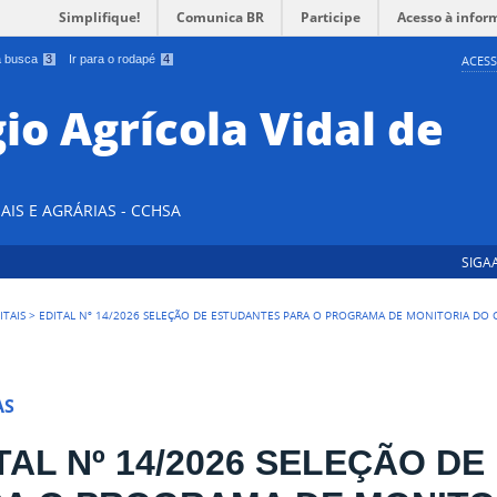
Simplifique!
Comunica BR
Participe
Acesso à infor
 a busca
3
Ir para o rodapé
4
ACESS
io Agrícola Vidal de
AIS E AGRÁRIAS - CCHSA
SIGA
ITAIS
>
EDITAL Nº 14/2026 SELEÇÃO DE ESTUDANTES PARA O PROGRAMA DE MONITORIA DO C
AS
TAL Nº 14/2026 SELEÇÃO D