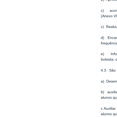
c) acomp
(Anexo VI
c) Realiz
d) Encam
frequênci
e) Infor
bolsista,
4.3. São 
a) Desenv
b) auxili
alunos qu
c Auxilia
alunos qu