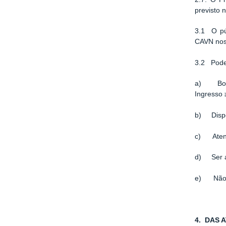
previsto 
3.1 O pú
CAVN nos 
3.2 Poder
a) Bom r
Ingresso 
b) Dispon
c) Atend
d) Ser as
e) Não po
4. DAS