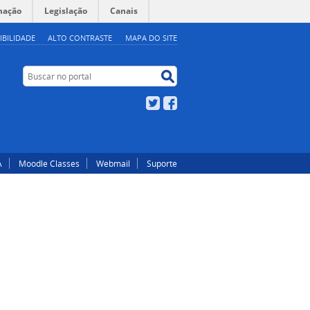
mação
Legislação
Canais
IBILIDADE
ALTO CONTRASTE
MAPA DO SITE
Buscar no portal
Buscar no portal
Twitter
Facebook
A
Moodle Classes
Webmail
Suporte