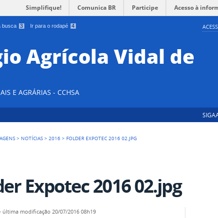
Simplifique!
Comunica BR
Participe
Acesso à infor
 a busca
3
Ir para o rodapé
4
ACESS
io Agrícola Vidal de
AIS E AGRÁRIAS - CCHSA
SIGA
AGENS
>
NOTÍCIAS
>
2016
>
FOLDER EXPOTEC 2016 02.JPG
der Expotec 2016 02.jpg
—
última modificação
20/07/2016 08h19