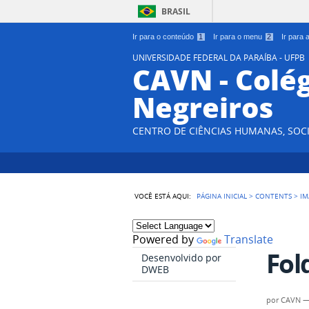
BRASIL
Ir para o conteúdo
1
Ir para o menu
2
Ir para
UNIVERSIDADE FEDERAL DA PARAÍBA - UFPB
CAVN - Colég
Negreiros
CENTRO DE CIÊNCIAS HUMANAS, SOCI
VOCÊ ESTÁ AQUI:
PÁGINA INICIAL
>
CONTENTS
>
IM
Powered by
Translate
Fol
Desenvolvido por
DWEB
por
CAVN