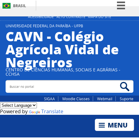
BRASIL
Simplifique!
ACESSIBILIDADE
ALTO CONTRASTE
MAPA DO SITE
Comunica BR
UNIVERSIDADE FEDERAL DA PARAÍBA - UFPB
CAVN - Colégio
Participe
Agrícola Vidal de
Acesso à informação
Negreiros
Legislação
Canais
CENTRO DE CIÊNCIAS HUMANAS, SOCIAIS E AGRÁRIAS -
CCHSA
Buscar no portal
Bus
SIGAA
Moodle Classes
Webmail
Suporte
Powered by
Translate