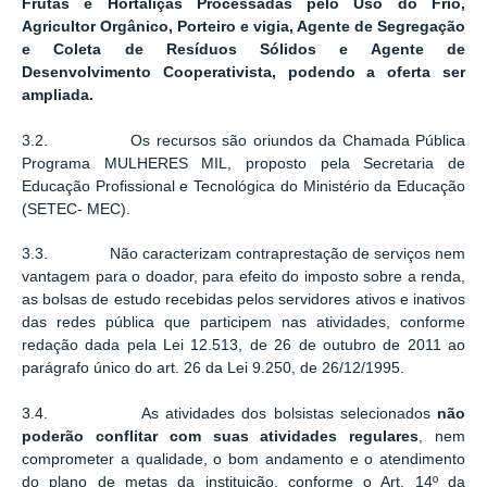
Frutas e Hortaliças Processadas pelo Uso do Frio,
Agricultor Orgânico, Porteiro e vigia, Agente de Segregação
e Coleta de Resíduos Sólidos e Agente de
Desenvolvimento Cooperativista, podendo a oferta ser
ampliada.
3.2. Os recursos são oriundos da Chamada Pública
Programa MULHERES MIL, proposto pela Secretaria de
Educação Profissional e Tecnológica do Ministério da Educação
(SETEC- MEC).
3.3. Não caracterizam contraprestação de serviços nem
vantagem para o doador, para efeito do imposto sobre a renda,
as bolsas de estudo recebidas pelos servidores ativos e inativos
das redes pública que participem nas atividades, conforme
redação dada pela Lei 12.513, de 26 de outubro de 2011 ao
parágrafo único do art. 26 da Lei 9.250, de 26/12/1995.
3.4. As atividades dos bolsistas selecionados
não
poderão conflitar com suas atividades regulares
, nem
comprometer a qualidade, o bom andamento e o atendimento
do plano de metas da instituição, conforme o Art. 14º da