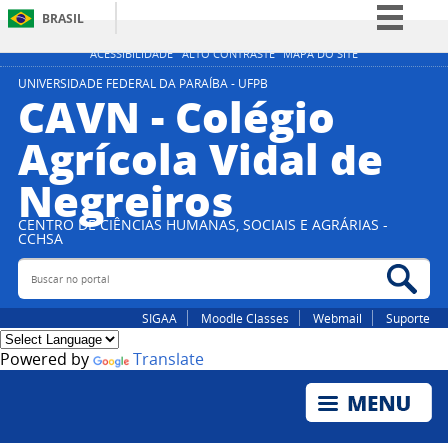
BRASIL
Simplifique!
ACESSIBILIDADE
ALTO CONTRASTE
MAPA DO SITE
Comunica BR
UNIVERSIDADE FEDERAL DA PARAÍBA - UFPB
CAVN - Colégio
Participe
Agrícola Vidal de
Acesso à informação
Negreiros
Legislação
Canais
CENTRO DE CIÊNCIAS HUMANAS, SOCIAIS E AGRÁRIAS -
CCHSA
Buscar no portal
Bus
SIGAA
Moodle Classes
Webmail
Suporte
Powered by
Translate