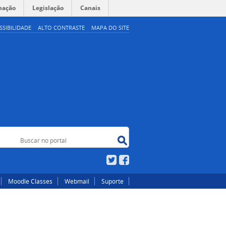
mação
Legislação
Canais
SSIBILIDADE
ALTO CONTRASTE
MAPA DO SITE
Buscar no portal
 portal
Twitter
Facebook
Moodle Classes
Webmail
Suporte