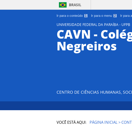
BRASIL
Ir para o conteúdo
1
Ir para o menu
2
Ir para
UNIVERSIDADE FEDERAL DA PARAÍBA - UFPB
CAVN - Colég
Negreiros
CENTRO DE CIÊNCIAS HUMANAS, SOCI
VOCÊ ESTÁ AQUI:
PÁGINA INICIAL
>
CONT