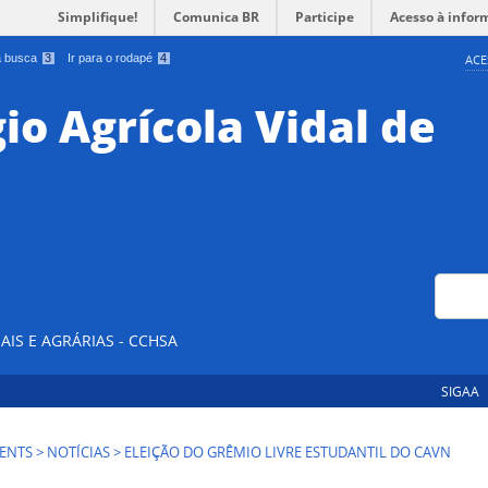
Simplifique!
Comunica BR
Participe
Acesso à infor
 a busca
3
Ir para o rodapé
4
ACE
io Agrícola Vidal de
Buscar no
AIS E AGRÁRIAS - CCHSA
SIGAA
ENTS
>
NOTÍCIAS
>
ELEIÇÃO DO GRÊMIO LIVRE ESTUDANTIL DO CAVN