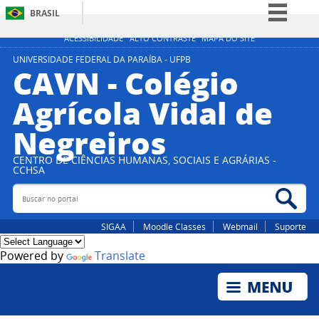
BRASIL
Simplifique!
ACESSIBILIDADE
ALTO CONTRASTE
MAPA DO SITE
Comunica BR
UNIVERSIDADE FEDERAL DA PARAÍBA - UFPB
CAVN - Colégio
Participe
Agrícola Vidal de
Acesso à informação
Negreiros
Legislação
Canais
CENTRO DE CIÊNCIAS HUMANAS, SOCIAIS E AGRÁRIAS -
CCHSA
Buscar no portal
Bus
SIGAA
Moodle Classes
Webmail
Suporte
Powered by
Translate