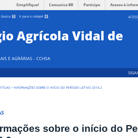
Simplifique!
Comunica BR
Participe
Acesso à infor
 a busca
3
Ir para o rodapé
4
ACESS
io Agrícola Vidal de
AIS E AGRÁRIAS - CCHSA
SIGA
TÍCIAS
>
INFORMAÇÕES SOBRE O INÍCIO DO PERÍODO LETIVO 2018.2
AS
ormações sobre o início do Pe