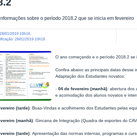
8.2
informações sobre o período 2018.2 que se inicia em fevereiro
28/01/2019 10h16
,
dificação
:
28/01/2019 10h16
O ano começando e o período 2018.2 se i
Confira abaixo as principais datas desse
Adaptação dos Estudantes novatos:
-
04 de fevereiro (manhã)
:
abertura dos 
e
acomodação dos alunos novatos e
inte
vereiro (
tarde
)
:
Boas-Vindas e acolhimento dos Estudantes pelas eq
evereiro (manhã)
: Gincana de Integração (Quadra de esportes do CA
vereiro (tarde)
: Apresentação das normas internas, programas e cur