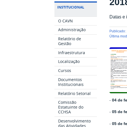
201
INSTITUCIONAL
Datas e 
O CAVN
Administração
publicado
:
última mo
Relatório de
Gestão
Infraestrutura
Localização
Cursos
Documentos
Institucionais
Relatório Setorial
-
04 de fe
Comissão
Estatuinte do
CCHSA
-
05 de f
Desenvolvimento
-
05 de fe
das Atividades