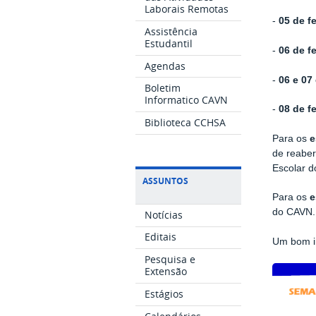
Laborais Remotas
-
05 de fe
Assistência
Estudantil
-
06 de f
Agendas
-
06 e 07
Boletim
Informatico CAVN
-
08 de f
Biblioteca CCHSA
Para os
e
de reaber
Escolar 
ASSUNTOS
Para os
e
do CAVN.
Notícias
Editais
Um bom in
Pesquisa e
Extensão
Estágios