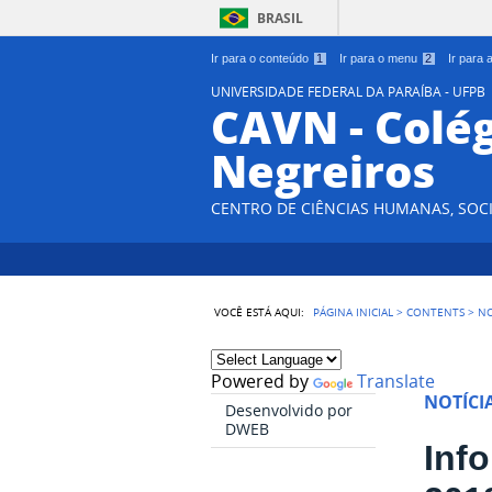
BRASIL
Ir para o conteúdo
1
Ir para o menu
2
Ir para
UNIVERSIDADE FEDERAL DA PARAÍBA - UFPB
CAVN - Colég
Negreiros
CENTRO DE CIÊNCIAS HUMANAS, SOCI
VOCÊ ESTÁ AQUI:
PÁGINA INICIAL
>
CONTENTS
>
NO
Powered by
Translate
NOTÍCI
Desenvolvido por
DWEB
Inf