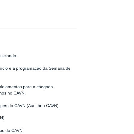
niciando.
 início e a programação da Semana de
alojamentos para a chegada
rnos no CAVN.
uipes do
CAVN (Auditório CAVN).
VN)
sos do CAVN
.