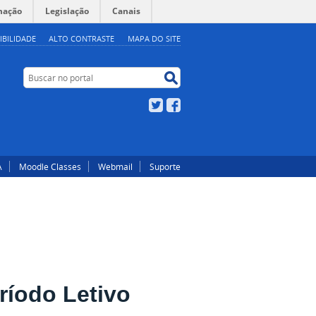
mação
Legislação
Canais
IBILIDADE
ALTO CONTRASTE
MAPA DO SITE
Buscar no portal
Buscar no portal
Twitter
Facebook
A
Moodle Classes
Webmail
Suporte
ríodo Letivo