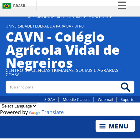
BRASIL
Simplifique!
ACESSIBILIDADE
ALTO CONTRASTE
MAPA DO SITE
Comunica BR
UNIVERSIDADE FEDERAL DA PARAÍBA - UFPB
CAVN - Colégio
Participe
Agrícola Vidal de
Acesso à informação
Negreiros
Legislação
Canais
CENTRO DE CIÊNCIAS HUMANAS, SOCIAIS E AGRÁRIAS -
CCHSA
Buscar no portal
Bus
SIGAA
Moodle Classes
Webmail
Suporte
Powered by
Translate