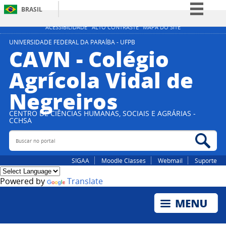
BRASIL
Simplifique!
ACESSIBILIDADE
ALTO CONTRASTE
MAPA DO SITE
Comunica BR
UNIVERSIDADE FEDERAL DA PARAÍBA - UFPB
CAVN - Colégio
Participe
Agrícola Vidal de
Acesso à informação
Negreiros
Legislação
Canais
CENTRO DE CIÊNCIAS HUMANAS, SOCIAIS E AGRÁRIAS -
CCHSA
Buscar no portal
Bus
SIGAA
Moodle Classes
Webmail
Suporte
Powered by
Translate