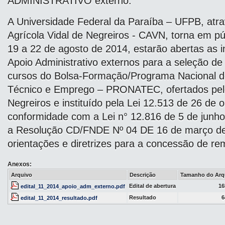
ADMINISTRATIVO externo.
A Universidade Federal da Paraíba – UFPB, atra
Agrícola Vidal de Negreiros - CAVN, torna em pú
19 a 22 de agosto de 2014, estarão abertas as i
Apoio Administrativo externos para a seleção de
cursos do Bolsa-Formação/Programa Nacional d
Técnico e Emprego – PRONATEC, ofertados pelo 
Negreiros e instituído pela Lei 12.513 de 26 de
conformidade com a Lei n° 12.816 de 5 de junh
a Resolução CD/FNDE Nº 04 DE 16 de março de
orientações e diretrizes para a concessão de r
Anexos:
Arquivo
Descrição
Tamanho do Arq
Edital de abertura
16
edital_11_2014_apoio_adm_externo.pdf
Resultado
6
edital_11_2014_resultado.pdf