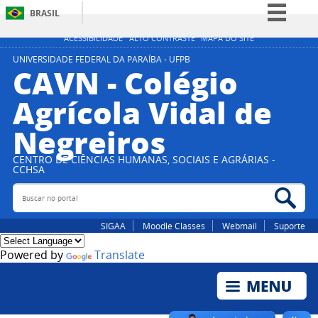
BRASIL
Simplifique!
ACESSIBILIDADE
ALTO CONTRASTE
MAPA DO SITE
Comunica BR
UNIVERSIDADE FEDERAL DA PARAÍBA - UFPB
CAVN - Colégio
Participe
Agrícola Vidal de
Acesso à informação
Negreiros
Legislação
Canais
CENTRO DE CIÊNCIAS HUMANAS, SOCIAIS E AGRÁRIAS -
CCHSA
Buscar no portal
Bus
SIGAA
Moodle Classes
Webmail
Suporte
Powered by
Translate