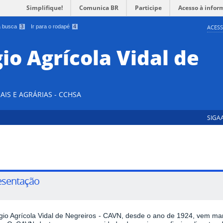
Simplifique!
Comunica BR
Participe
Acesso à infor
 a busca
3
Ir para o rodapé
4
ACESS
io Agrícola Vidal de
AIS E AGRÁRIAS - CCHSA
SIGA
esentação
gio Agrícola Vidal de Negreiros - CAVN,
desde o ano de 1924, vem man