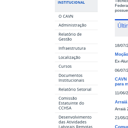
Técnic
INSTITUCIONAL
Federa
possue
O CAVN
Últi
Administração
Relatório de
Gestão
18/07/
Infraestrutura
Moção
Localização
Ex-Alu
Cursos
06/07/
Documentos
CAVN 
Institucionais
para m
Relatório Setorial
11/06/
Comissão
Arrai
Estatuinte do
CCHSA
Arraiá
Desenvolvimento
21/05/
das Atividades
Laborais Remotas
Comun