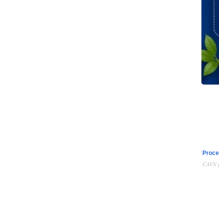
Proce
CAVN p