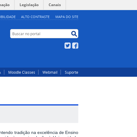
mação
Legislação
Canais
IBILIDADE
ALTO CONTRASTE
MAPA DO SITE
Buscar no portal
Buscar no portal
Twitter
Facebook
A
Moodle Classes
Webmail
Suporte
tendo tradição na excelência de Ensino