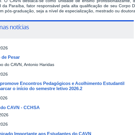
o.
O CAVN destaca-se como unidade de ensino profissionalizante, d
l da Paraíba, fator responsável pela alta qualificação de seu Corpo 
m pós-graduação, seja a nível de especialização, mestrado ou doutor
mas notícias
2026
 de Pesar
no do CAVN, Antonio Haridas
2026
promove Encontros Pedagógicos e Acolhimento Estudantil
arcar o início do semestre letivo 2026.2
2026
á do CAVN - CCHSA
 2026
2026
icado Importante aos Estudantes do CAVN