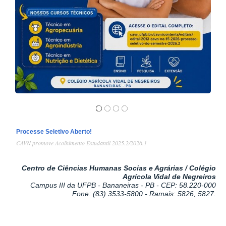
1
/
4
Processe Seletivo Aberto!
CAVN promove Acolhimento Estudantil 2025.2/2026.1
Centro de Ciências Humanas Socias e Agrárias / Colégio
Agrícola Vidal de Negreiros
Campus III da UFPB - Bananeiras - PB - CEP: 58.220-000
Fone: (83)
3533-5800
- Ramais:
5826, 5827.