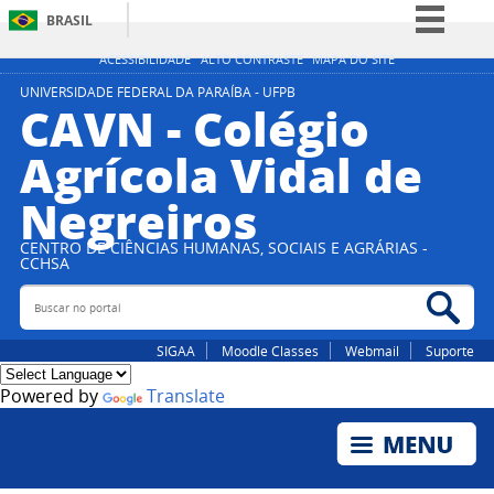
BRASIL
Simplifique!
ACESSIBILIDADE
ALTO CONTRASTE
MAPA DO SITE
Comunica BR
UNIVERSIDADE FEDERAL DA PARAÍBA - UFPB
CAVN - Colégio
Participe
Agrícola Vidal de
Acesso à informação
Negreiros
Legislação
Canais
CENTRO DE CIÊNCIAS HUMANAS, SOCIAIS E AGRÁRIAS -
CCHSA
Buscar no portal
Bus
SIGAA
Moodle Classes
Webmail
Suporte
Powered by
Translate