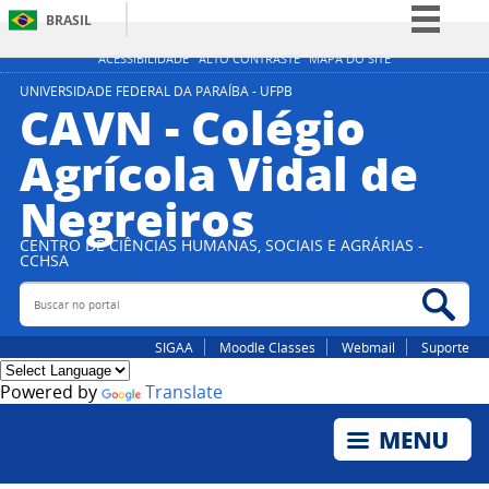
BRASIL
Simplifique!
ACESSIBILIDADE
ALTO CONTRASTE
MAPA DO SITE
Comunica BR
UNIVERSIDADE FEDERAL DA PARAÍBA - UFPB
CAVN - Colégio
Participe
Agrícola Vidal de
Acesso à informação
Negreiros
Legislação
Canais
CENTRO DE CIÊNCIAS HUMANAS, SOCIAIS E AGRÁRIAS -
CCHSA
Buscar no portal
Bus
SIGAA
Moodle Classes
Webmail
Suporte
Powered by
Translate