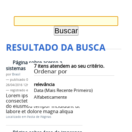
RESULTADO DA BUSCA
Página sobre acesso a
7
itens atendem ao seu critério.
sistemas
Ordenar por
por
Brasil
—
publicado
04/06/2013
—
última modificação
relevância
26/04/2016 12h19
Data (mais Recente Primeiro)
— registrado em:
tag 1
,
tag 2
,
tag 3
Lorem ipsum dolor sit amet,
Alfabeticamente
consectetur adipisicing elit, sed
do eiusmod tempor incididunt ut
labore et dolore magna aliqua
Localizado em
Pasta de Páginas