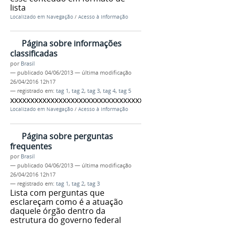
lista
Localizado em
Navegação
/
Acesso à Informação
Página sobre informações
classificadas
por
Brasil
—
publicado
04/06/2013
—
última modificação
26/04/2016 12h17
— registrado em:
tag 1
,
tag 2
,
tag 3
,
tag 4
,
tag 5
xxxxxxxxxxxxxxxxxxxxxxxxxxxxxxxxxxxx
Localizado em
Navegação
/
Acesso à Informação
Página sobre perguntas
frequentes
por
Brasil
—
publicado
04/06/2013
—
última modificação
26/04/2016 12h17
— registrado em:
tag 1
,
tag 2
,
tag 3
Lista com perguntas que
esclareçam como é a atuação
daquele órgão dentro da
estrutura do governo federal