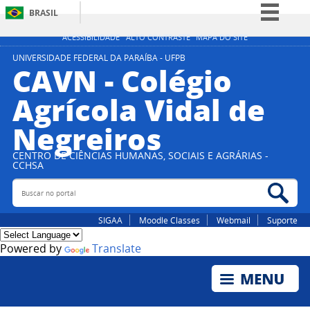
BRASIL
Simplifique!
ACESSIBILIDADE
ALTO CONTRASTE
MAPA DO SITE
Comunica BR
UNIVERSIDADE FEDERAL DA PARAÍBA - UFPB
CAVN - Colégio
Participe
Agrícola Vidal de
Acesso à informação
Negreiros
Legislação
Canais
CENTRO DE CIÊNCIAS HUMANAS, SOCIAIS E AGRÁRIAS -
CCHSA
Buscar no portal
Bus
SIGAA
Moodle Classes
Webmail
Suporte
Powered by
Translate