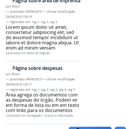
Página sobre área de imprensa
por
Brasil
—
publicado
04/06/2013
—
última modificação
26/04/2016 12h19
— registrado em:
tag 1
,
tag 2
,
tag 3
Lorem ipsum dolor sit amet,
consectetur adipisicing elit, sed
do eiusmod tempor incididunt ut
labore et dolore magna aliqua. Ut
enim ad minim veniam
Localizado em
Pasta de Páginas
Página sobre despesas
por
Brasil
—
publicado
04/06/2013
—
última modificação
26/04/2016 12h17
— registrado em:
tag 1
,
tag 2
,
tag 3
,
tag 4
,
tag 5
Área agrega os documentos com
as despesas do órgão. Podem vir
em forma de lista ou em em texto
com links para os documentos
Localizado em
Navegação
/
Acesso à Informação