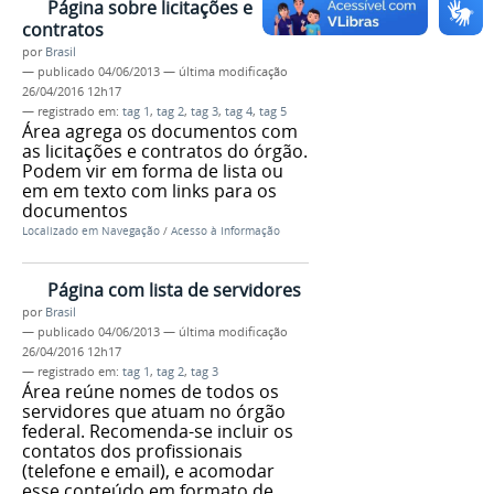
Página sobre licitações e
contratos
por
Brasil
—
publicado
04/06/2013
—
última modificação
26/04/2016 12h17
— registrado em:
tag 1
,
tag 2
,
tag 3
,
tag 4
,
tag 5
Área agrega os documentos com
as licitações e contratos do órgão.
Podem vir em forma de lista ou
em em texto com links para os
documentos
Localizado em
Navegação
/
Acesso à Informação
Página com lista de servidores
por
Brasil
—
publicado
04/06/2013
—
última modificação
26/04/2016 12h17
— registrado em:
tag 1
,
tag 2
,
tag 3
Área reúne nomes de todos os
servidores que atuam no órgão
federal. Recomenda-se incluir os
contatos dos profissionais
(telefone e email), e acomodar
esse conteúdo em formato de