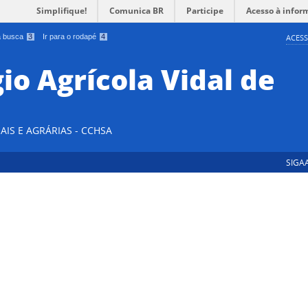
Simplifique!
Comunica BR
Participe
Acesso à infor
 a busca
3
Ir para o rodapé
4
ACESS
io Agrícola Vidal de
AIS E AGRÁRIAS - CCHSA
SIGA