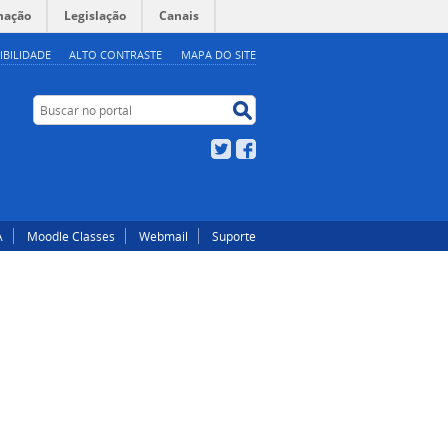
mação
Legislação
Canais
IBILIDADE
ALTO CONTRASTE
MAPA DO SITE
Buscar no portal
Buscar no portal
Twitter
Facebook
A
Moodle Classes
Webmail
Suporte