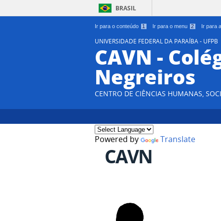
BRASIL
Ir para o conteúdo
1
Ir para o menu
2
Ir para
UNIVERSIDADE FEDERAL DA PARAÍBA - UFPB
CAVN - Colég
Negreiros
CENTRO DE CIÊNCIAS HUMANAS, SOCI
Powered by
Translate
CAVN