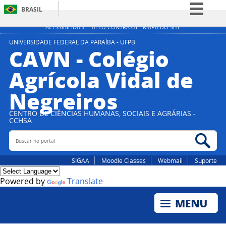
BRASIL
Simplifique!
ACESSIBILIDADE
ALTO CONTRASTE
MAPA DO SITE
Comunica BR
UNIVERSIDADE FEDERAL DA PARAÍBA - UFPB
CAVN - Colégio
Participe
Agrícola Vidal de
Acesso à informação
Negreiros
Legislação
Canais
CENTRO DE CIÊNCIAS HUMANAS, SOCIAIS E AGRÁRIAS -
CCHSA
Buscar no portal
Bus
SIGAA
Moodle Classes
Webmail
Suporte
Powered by
Translate