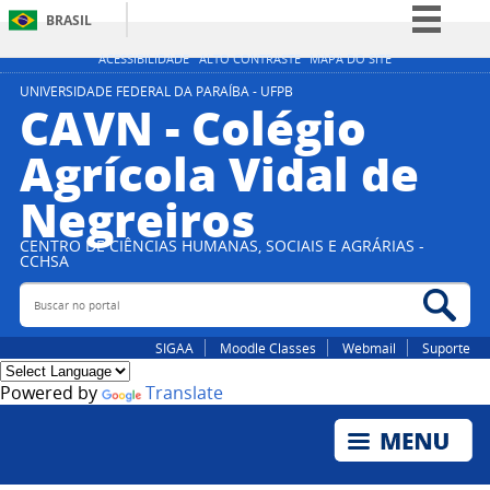
BRASIL
Simplifique!
ACESSIBILIDADE
ALTO CONTRASTE
MAPA DO SITE
Comunica BR
UNIVERSIDADE FEDERAL DA PARAÍBA - UFPB
CAVN - Colégio
Participe
Agrícola Vidal de
Acesso à informação
Negreiros
Legislação
Canais
CENTRO DE CIÊNCIAS HUMANAS, SOCIAIS E AGRÁRIAS -
CCHSA
Buscar no portal
Bus
SIGAA
Moodle Classes
Webmail
Suporte
Powered by
Translate