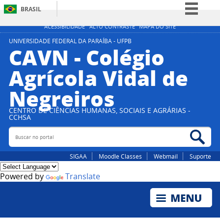
BRASIL
Simplifique!
ACESSIBILIDADE
ALTO CONTRASTE
MAPA DO SITE
Comunica BR
UNIVERSIDADE FEDERAL DA PARAÍBA - UFPB
CAVN - Colégio
Participe
Agrícola Vidal de
Acesso à informação
Negreiros
Legislação
Canais
CENTRO DE CIÊNCIAS HUMANAS, SOCIAIS E AGRÁRIAS -
CCHSA
Buscar no portal
Bus
SIGAA
Moodle Classes
Webmail
Suporte
Powered by
Translate