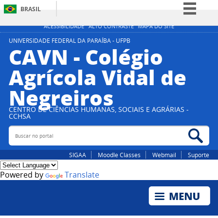
BRASIL
Simplifique!
ACESSIBILIDADE
ALTO CONTRASTE
MAPA DO SITE
Comunica BR
UNIVERSIDADE FEDERAL DA PARAÍBA - UFPB
CAVN - Colégio
Participe
Agrícola Vidal de
Acesso à informação
Negreiros
Legislação
Canais
CENTRO DE CIÊNCIAS HUMANAS, SOCIAIS E AGRÁRIAS -
CCHSA
Buscar no portal
Bus
SIGAA
Moodle Classes
Webmail
Suporte
Powered by
Translate