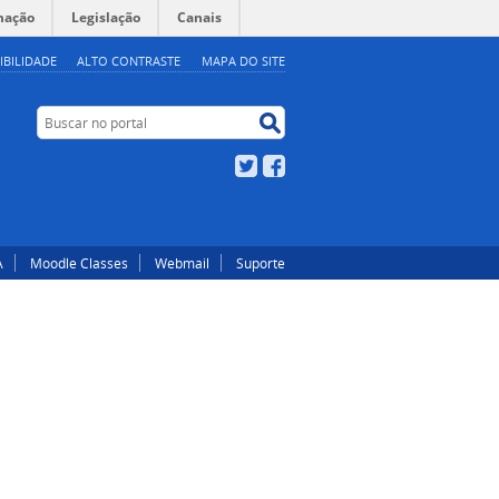
mação
Legislação
Canais
IBILIDADE
ALTO CONTRASTE
MAPA DO SITE
Buscar no portal
Buscar no portal
Twitter
Facebook
A
Moodle Classes
Webmail
Suporte