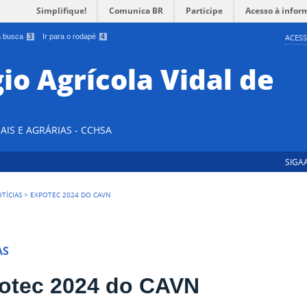
Simplifique!
Comunica BR
Participe
Acesso à infor
 a busca
3
Ir para o rodapé
4
ACESS
io Agrícola Vidal de
AIS E AGRÁRIAS - CCHSA
SIGA
TÍCIAS
>
EXPOTEC 2024 DO CAVN
AS
otec 2024 do CAVN