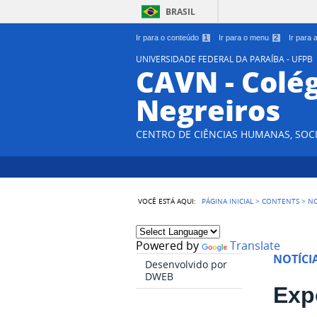
BRASIL
Ir para o conteúdo
1
Ir para o menu
2
Ir para
UNIVERSIDADE FEDERAL DA PARAÍBA - UFPB
CAVN - Colég
Negreiros
CENTRO DE CIÊNCIAS HUMANAS, SOCI
VOCÊ ESTÁ AQUI:
PÁGINA INICIAL
>
CONTENTS
>
NO
Powered by
Translate
NOTÍCI
Desenvolvido por
DWEB
Exp